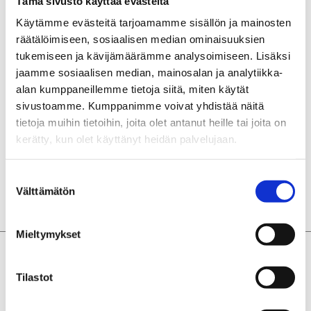
metal, electronics, plastics and rubber industries,
Tämä sivusto käyttää evästeitä
industrial ICT solutions, as well as design and
Käytämme evästeitä tarjoamamme sisällön ja mainosten
consulting within these fields. Finland’s leading
räätälöimiseen, sosiaalisen median ominaisuuksien
industrial event offers visitors a unique overview of the
tukemiseen ja kävijämäärämme analysoimiseen. Lisäksi
industry’s prospects and future.
jaamme sosiaalisen median, mainosalan ja analytiikka-
alan kumppaneillemme tietoja siitä, miten käytät
November 15–17:
Elmia Subcontracting Fair
,
sivustoamme. Kumppanimme voivat yhdistää näitä
Jönköping, Sweden
tietoja muihin tietoihin, joita olet antanut heille tai joita on
The Elmia Subcontracting Fair is the largest event for
kerätty, kun olet käyttänyt heidän palvelujaan.
manufacturing industry subcontractors in Northern
Europe.
Suostumuksen
Välttämätön
valinta
Mieltymykset
More posts you might be interested
Tilastot
in