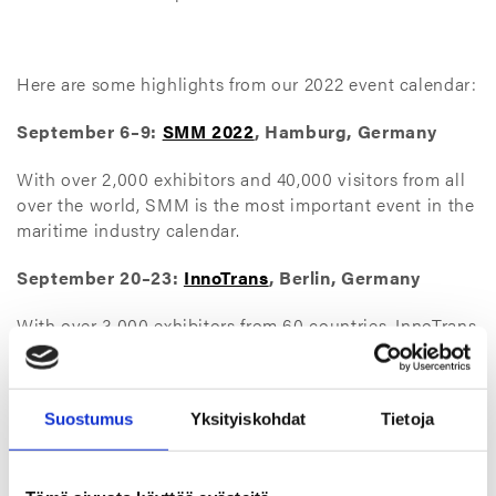
Here are some highlights from our 2022 event calendar:
September 6­–9:
SMM 2022
, Hamburg, Germany
With over 2,000 exhibitors and 40,000 visitors from all
over the world, SMM is the most important event in the
maritime industry calendar.
September 20–23:
InnoTrans
, Berlin, Germany
With over 3,000 exhibitors from 60 countries, InnoTrans
is the world’s leading trade fair for transport technology.
September 27–29:
Alihankinta
– Subcontracting
Suostumus
Yksityiskohdat
Tietoja
Trade Fair
, Tampere, Finland
The Alihankinta Subcontracting Trade Fair presents the