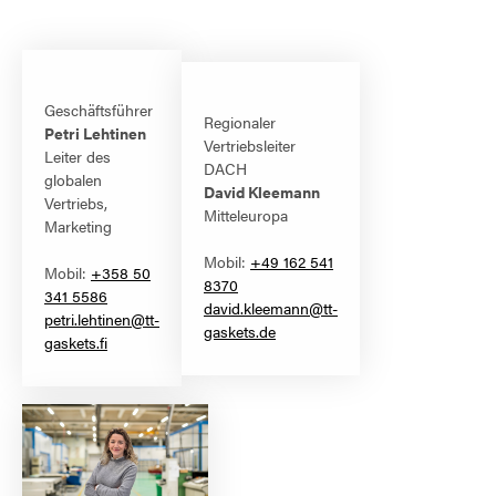
Geschäftsführer
Regionaler
Petri Lehtinen
Vertriebsleiter
Leiter des
DACH
globalen
David Kleemann
Vertriebs,
Mitteleuropa
Marketing
Mobil:
+49 162 541
Mobil:
+358 50
8370
341 5586
david.kleemann@tt-
petri.lehtinen@tt-
gaskets.de
gaskets.fi