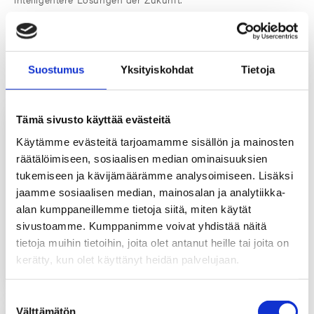
Suostumus
Yksityiskohdat
Tietoja
Tämä sivusto käyttää evästeitä
Käytämme evästeitä tarjoamamme sisällön ja mainosten
Smart-Techniker
Qualitätstechnikerin
räätälöimiseen, sosiaalisen median ominaisuuksien
Jaakko Niukkala
Outi Kesonen
tukemiseen ja kävijämäärämme analysoimiseen. Lisäksi
Produktinnovationen,
Smart Solutions
jaamme sosiaalisen median, mainosalan ja analytiikka-
alan kumppaneillemme tietoja siitä, miten käytät
Mobil:
+358 406
Mobil:
+358 44 762
sivustoamme. Kumppanimme voivat yhdistää näitä
805 972
5063
tietoja muihin tietoihin, joita olet antanut heille tai joita on
outi.kesonen@tt-
jaakko.niukkala@tt-
gaskets.fi
kerätty, kun olet käyttänyt heidän palvelujaan.
gaskets.fi
Suostumuksen
Välttämätön