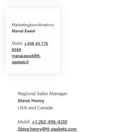
Marketingkoordinatorin
Manal Essid
Mobil:
+358 40 775
8598
manal.essid@tt-
gaskets.fi
Regional Sales Manager
Steve Henry
USA and Canada
Mobil:
+
1-262-496-4310
Steve.henry@tt-gaskets.com