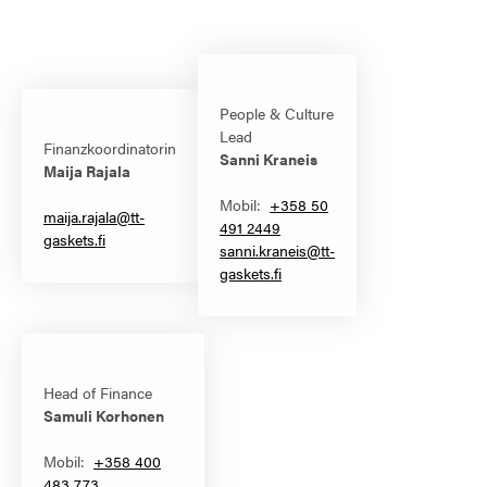
People & Culture
Lead
Finanzkoordinatorin
Sanni Kraneis
Maija Rajala
Mobil:
+358 50
maija.rajala@tt-
491 2449
gaskets.fi
sanni.kraneis@tt-
gaskets.fi
Head of Finance
Samuli Korhonen
Mobil:
+358 400
483 773