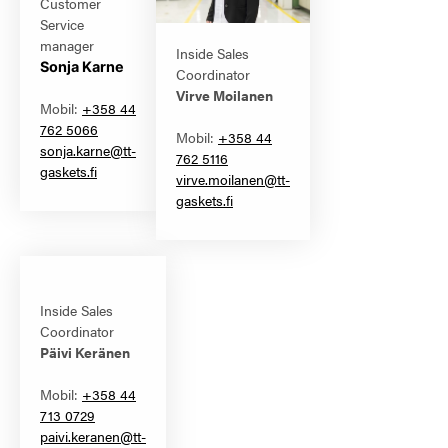
Customer
Service
manager
Inside Sales
Sonja Karne
Coordinator
Virve Moilanen
Mobil:
+358 44
762 5066
Mobil:
+358 44
sonja.karne@tt-
762 5116
gaskets.fi
virve.moilanen@tt-
gaskets.fi
Inside Sales
Coordinator
Päivi Keränen
Mobil:
+358 44
713 0729
paivi.keranen@tt-