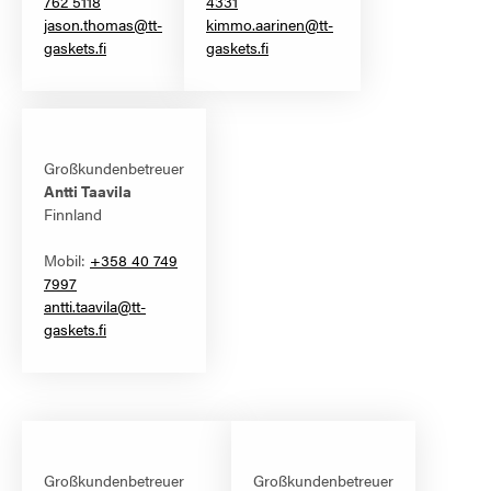
762 5118
4331
jason.thomas@tt-
kimmo.aarinen@tt-
gaskets.fi
gaskets.fi
Großkundenbetreuer
Antti Taavila
Finnland
Mobil:
+358 40 749
7997
antti.taavila@tt-
gaskets.fi
Großkundenbetreuer
Großkundenbetreuer