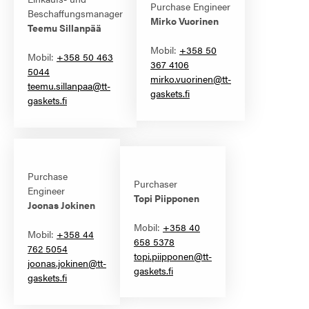
Purchase Engineer
Beschaffungsmanager
Mirko Vuorinen
Teemu Sillanpää
Mobil:
+358 50
Mobil:
+358 50 463
367 4106
5044
mirko.vuorinen@tt-
teemu.sillanpaa@tt-
gaskets.fi
gaskets.fi
Purchase
Purchaser
Engineer
Topi Piipponen
Joonas Jokinen
Mobil:
+358 40
Mobil:
+358 44
658 5378
762 5054
topi.piipponen@tt-
joonas.jokinen@tt-
gaskets.fi
gaskets.fi