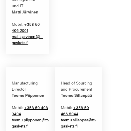
und IT
Matti Järvinen
Mobil:
+358 50
406 2001
matti.jarvinen@tt-
gaskets.fi
Manufacturing
Head of Sourcing
Director
and Procurement
Teemu Piipponen
Teemu Sillanpää
Mobil:
+358 50 408
Mobil:
+358 50
9404
463 5044
teemu.piipponen@tt-
teemu.sillanpaa@tt-
gaskets.fi
gaskets.fi