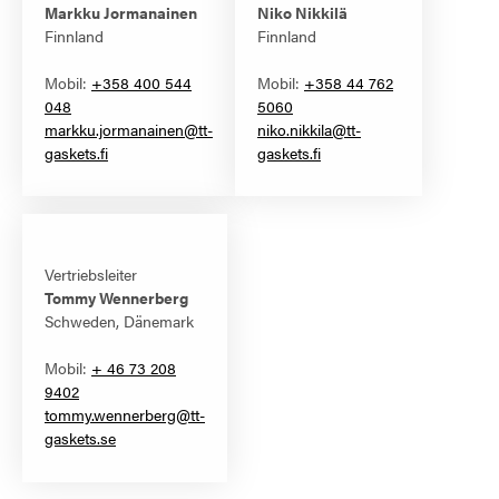
Markku Jormanainen
Niko Nikkilä
Finnland
Finnland
Mobil:
+358 400 544
Mobil:
+358 44 762
048
5060
markku.jormanainen@tt-
niko.nikkila@tt-
gaskets.fi
gaskets.fi
Vertriebsleiter
Tommy Wennerberg
Schweden, Dänemark
Mobil:
+
46 73 208
9402
tommy.wennerberg@tt-
gaskets.se