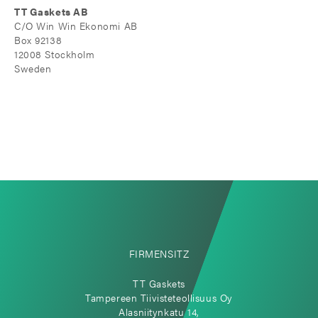
TT Gaskets AB
C/O Win Win Ekonomi AB
Box 92138
12008 Stockholm
Sweden
FIRMENSITZ
TT Gaskets
Tampereen Tiivisteteollisuus Oy
Alasniitynkatu 14,