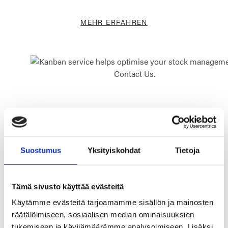
MEHR ERFAHREN
KANBAN-DIENSTE
Suostumus
Yksityiskohdat
Tietoja
Optimierung auf ihrem
Höhepunkt
Tämä sivusto käyttää evästeitä
Käytämme evästeitä tarjoamamme sisällön ja mainosten
Eine effiziente Lagerverwaltung ist unerlässlich, um Ihr
Betriebskapital optimal zu nutzen.
räätälöimiseen, sosiaalisen median ominaisuuksien
tukemiseen ja kävijämäärämme analysoimiseen. Lisäksi