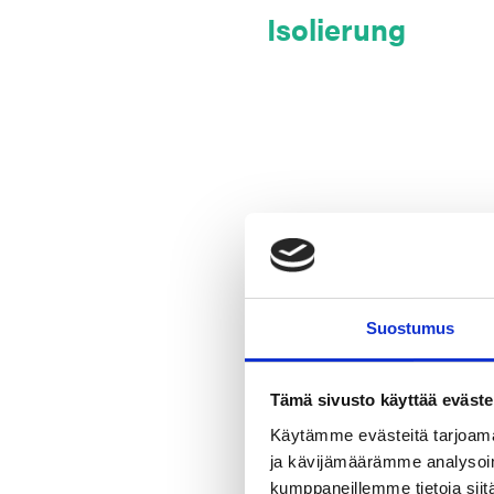
Isolierung
Suostumus
Tämä sivusto käyttää eväste
Käytämme evästeitä tarjoama
ja kävijämäärämme analysoim
kumppaneillemme tietoja siitä