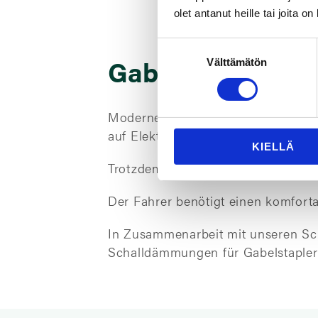
olet antanut heille tai joita o
Suostumuksen
Gabelstapler
Välttämätön
valinta
Moderne Gabelstapler sind deutlich
auf Elektroantrieb umgestellt.
KIELLÄ
Trotzdem sind die Arbeitsumgebunge
Der Fahrer benötigt einen komfort
In Zusammenarbeit mit unseren Sch
Schalldämmungen für Gabelstapler z