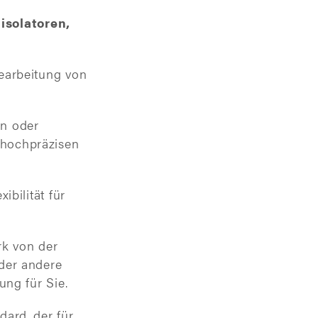
isolatoren,
earbeitung von
en oder
 hochpräzisen
bilität für
rk von der
der andere
ung für Sie.
ard, der für