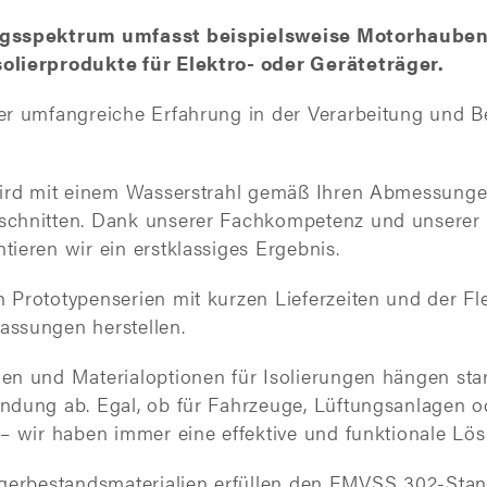
gsspektrum umfasst beispielsweise Motorhauben
olierprodukte für Elektro- oder Geräteträger.
er umfangreiche Erfahrung in der Verarbeitung und B
wird mit einem Wasserstrahl gemäß Ihren Abmessung
chnitten. Dank unserer Fachkompetenz und unserer
ieren wir ein erstklassiges Ergebnis.
Prototypenserien mit kurzen Lieferzeiten und der Flexi
ssungen herstellen.
en und Materialoptionen für Isolierungen hängen sta
ndung ab. Egal, ob für Fahrzeuge, Lüftungsanlagen o
– wir haben immer eine effektive und funktionale Lös
agerbestandsmaterialien erfüllen den FMVSS 302-Stand