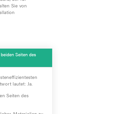
alten Sie von
llation
 beiden Seiten des
steneffizientesten
ort lautet: Ja.
den Seiten des
licher, Materialien zu