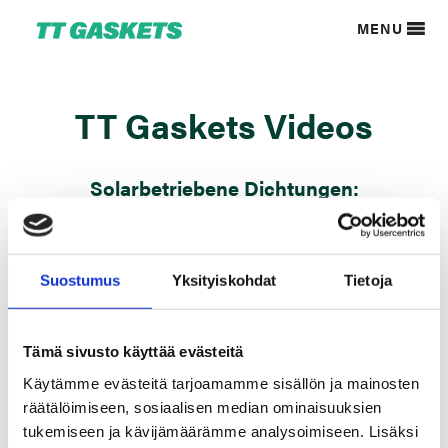
MENU
TT Gaskets Videos
Solarbetriebene Dichtungen:
Unternehmens-Video:
Suostumus
Yksityiskohdat
Tietoja
Tämä sivusto käyttää evästeitä
Schulungsservice:
Käytämme evästeitä tarjoamamme sisällön ja mainosten
räätälöimiseen, sosiaalisen median ominaisuuksien
tukemiseen ja kävijämäärämme analysoimiseen. Lisäksi
Wir stellen ein