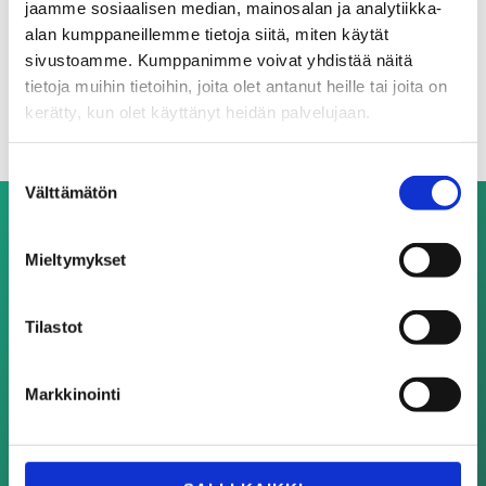
jaamme sosiaalisen median, mainosalan ja analytiikka-
alan kumppaneillemme tietoja siitä, miten käytät
Mehr Videos
sivustoamme. Kumppanimme voivat yhdistää näitä
tietoja muihin tietoihin, joita olet antanut heille tai joita on
kerätty, kun olet käyttänyt heidän palvelujaan.
Suostumuksen
Välttämätön
valinta
Mieltymykset
FIRMENSITZ
Tilastot
TT Gaskets
Tampereen Tiivisteteollisuus Oy
Alasniitynkatu 14,
Markkinointi
33560 Tampere-Finland