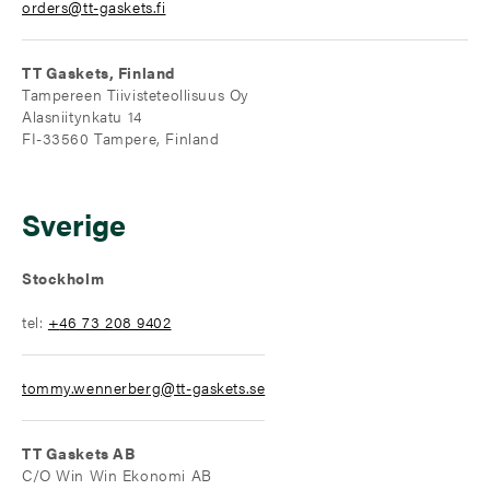
orders@tt-gaskets.fi
TT Gaskets, Finland
Tampereen Tiivisteteollisuus Oy
Alasniitynkatu 14
FI-33560 Tampere, Finland
Sverige
Stockholm
tel:
+
46 73 208 9402
tommy.wennerberg@tt-gaskets.se
TT Gaskets AB
C/O Win Win Ekonomi AB