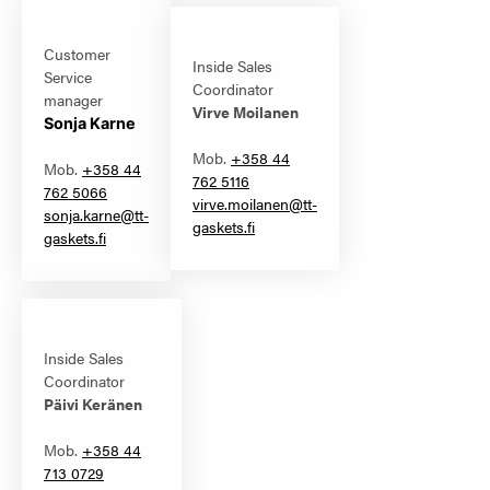
Customer
Inside Sales
Service
Coordinator
manager
Virve Moilanen
Sonja Karne
Mob.
+358 44
Mob.
+358 44
762 5116
762 5066
virve.moilanen@tt-
sonja.karne@tt-
gaskets.fi
gaskets.fi
Inside Sales
Coordinator
Päivi Keränen
Mob.
+358 44
713 0729