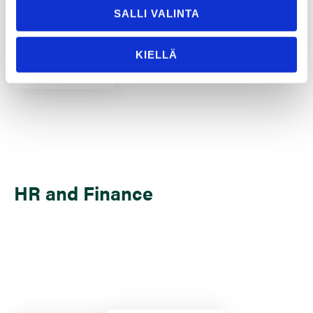
SALLI VALINTA
Mob.
+358 406
805 972
outi.kesonen@tt-
KIELLÄ
gaskets.fi
HR and Finance