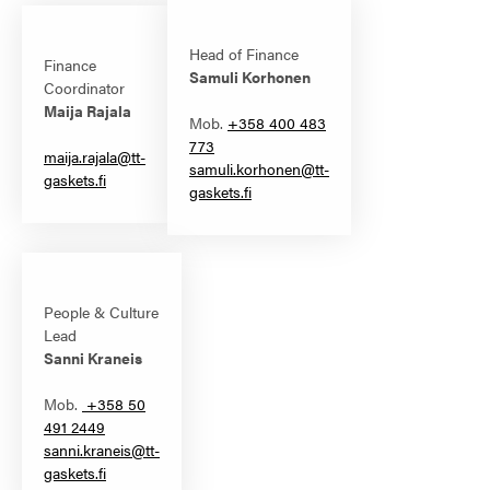
Head of Finance
Finance
Samuli Korhonen
Coordinator
Maija Rajala
Mob.
+358 400 483
773
maija.rajala@tt-
samuli.korhonen@tt-
gaskets.fi
gaskets.fi
People & Culture
Lead
Sanni Kraneis
Mob.
+358 50
491 2449
sanni.kraneis@tt-
gaskets.fi