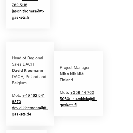
762 5118
jason.thomas@tt-
gaskets.fi
Head of Regional
Sales DACH
Project Manager
David Kleemann
Niko Nikkilä
DACH, Poland and
Finland
Belgium
Mob.
+358 44 762
Mob.
+49 162 541
5060
niko.nikkila@tt-
8370
gaskets.fi
david.kleemann@tt-
gaskets.de