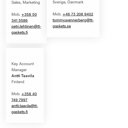
Sverige, Danmark
Sales, Marketing
Mob.
+
46 73 208 9402
Mob.
+358 50
tommy.wennerberg@tt-
341 5586
gaskets.se
petri.lehtinen@tt-
gaskets.fi
Key Account
Manager
Antti Taavila
Finland
Mob.
+358 40
749 7997
antti.taavila@tt-
gaskets.fi