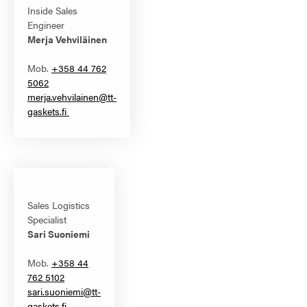
Inside Sales
Engineer
Merja Vehviläinen
Mob.
+358 44 762
5062
merja.vehvilainen@tt-
gaskets.fi
Sales Logistics
Specialist
Sari Suoniemi
Mob.
+358 44
762 5102
sari.suoniemi@tt-
gaskets.fi