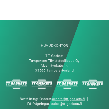
HUVUDKONTOR
TT Gaskets
Tampereen Tiivisteteollisuus Oy
Alasniitynkatu 14,
33560 Tampere-Finland
Beställning: Orders:
orders@tt-gaskets.fi
|
Förfrågningar:
sales@tt-gaskets.fi