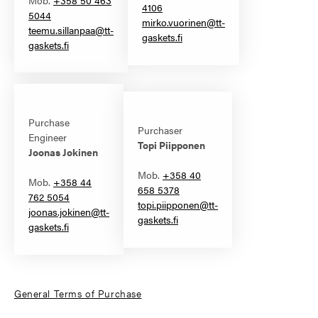
4106
5044
mirko.vuorinen@tt-
teemu.sillanpaa@tt-
gaskets.fi
gaskets.fi
Purchase
Purchaser
Engineer
Topi Piipponen
Joonas Jokinen
Mob.
+358 40
Mob.
+358 44
658 5378
762 5054
topi.piipponen@tt-
joonas.jokinen@tt-
gaskets.fi
gaskets.fi
General Terms of Purchase