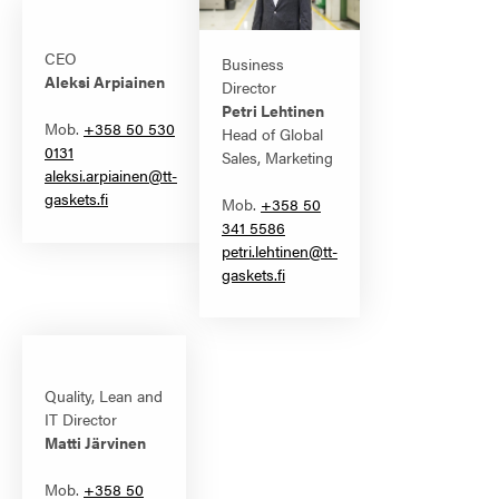
CEO
Business
Aleksi Arpiainen
Director
Petri Lehtinen
Mob.
+358 50 530
Head of Global
0131
Sales, Marketing
aleksi.arpiainen@tt-
gaskets.fi
Mob.
+358 50
341 5586
petri.lehtinen@tt-
gaskets.fi
Quality, Lean and
IT Director
Matti Järvinen
Mob.
+358 50