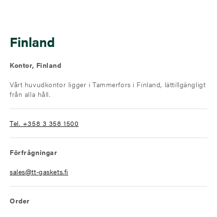
Finland
Kontor, Finland
Vårt huvudkontor ligger i Tammerfors i Finland, lättillgängligt
från alla håll.
Tel. +358 3 358 1500
Förfrågningar
sales@tt-gaskets.fi
Order