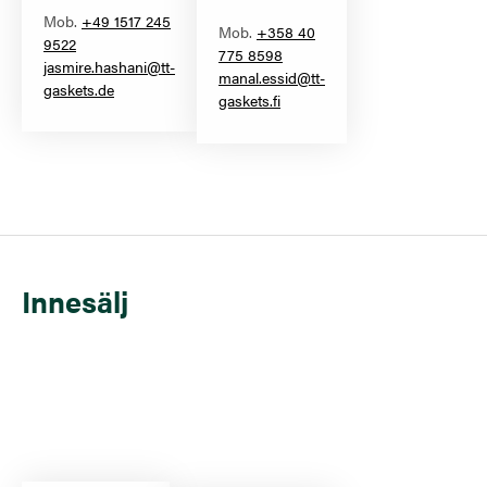
Mob.
+49 1517 245
Mob.
+358 40
9522
775 8598
jasmire.hashani@tt-
manal.essid@tt-
gaskets.de
gaskets.fi
Innesälj