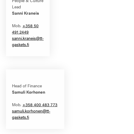
People & Culture
Lead
Sanni Kraneis
Mob.
+358 50
491 2449
sanni.kraneis@tt-
gaskets.fi
Head of Finance
Samuli Korhonen
Mob.
+358 400 483 773
samuli.korhonen@tt-
gaskets.fi