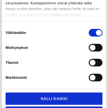
sivustoamme. Kumppanimme voivat yhdistää näitä
tietoja muihin tietoihin, joita olet antanut heille tai joita on
kerätty, kun olet käyttänyt heidän palvelujaan.
Smart Product
Specialist
Quality, Lean and
Jaakko Niukkala
Suostumuksen
IT Director
Produkt
Välttämätön
valinta
Matti Järvinen
innovations, Smart
Solutions
Mob.
+358 50
Mieltymykset
406 2001
Mob.
+358 44 762
matti.jarvinen@tt-
5063
gaskets.fi
jaakko.niukkala@tt-
Tilastot
gaskets.fi
Markkinointi
Quality
Technician
SALLI KAIKKI
Outi Kesonen