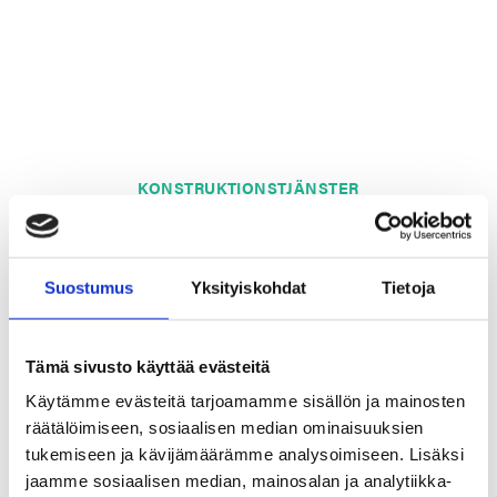
KONSTRUKTIONSTJÄNSTER
Temperatur, mekaniska
Suostumus
Yksityiskohdat
Tietoja
påfrestningar, medier, vibration
– ingen parameter är ny för oss
Tämä sivusto käyttää evästeitä
Temperatur, mekaniska påfrestningar, medier, vibration –
Käytämme evästeitä tarjoamamme sisällön ja mainosten
ingen parameter är ny för oss.
räätälöimiseen, sosiaalisen median ominaisuuksien
tukemiseen ja kävijämäärämme analysoimiseen. Lisäksi
Vi inledde vår tätningsresa år 1943 som leverantör till
jaamme sosiaalisen median, mainosalan ja analytiikka-
militären av produkter som inte existerade i Finland. Allt detta