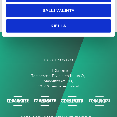
SALLI VALINTA
KIELLÄ
HUVUDKONTOR
TT Gaskets
Tampereen Tiivisteteollisuus Oy
Alasniitynkatu 14,
33560 Tampere-Finland
Beställning: Orders:
orders@tt-gaskets.fi
|