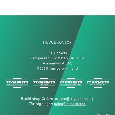
HUVUDKONTOR
TT Gaskets
Tampereen Tiivisteteollisuus Oy
Alasniitynkatu 14,
33560 Tampere-Finland
Beställning: Orders:
orders@tt-gaskets.fi
|
Förfrågningar:
sales@tt-gaskets.fi
Följ oss: