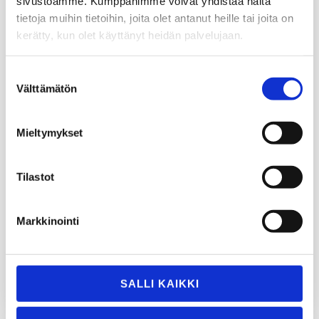
sivustoamme. Kumppanimme voivat yhdistää näitä
tietoja muihin tietoihin, joita olet antanut heille tai joita on
kerätty, kun olet käyttänyt heidän palvelujaan.
Suostumuksen
Välttämätön
valinta
Mieltymykset
TT Gaskets Honoured with Supplier
Tilastot
Experience Award by Jakamo
Juni 17, 2025
Markkinointi
TT Gaskets’ commitment to responsible supply chain
practices and sustainable…
Läs mer
SALLI KAIKKI