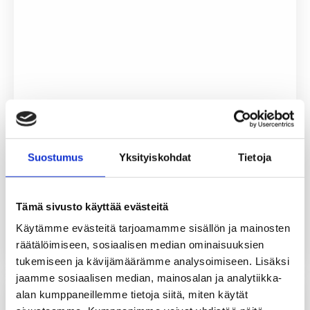
TT Gaskets Strengthens Leadership Skills
with Change Management Training in
Tampere
Suostumus
Yksityiskohdat
Tietoja
Juni 30, 2025
As part of its commitment to continuous development
Tämä sivusto käyttää evästeitä
and adaptive…
Käytämme evästeitä tarjoamamme sisällön ja mainosten
Läs mer
räätälöimiseen, sosiaalisen median ominaisuuksien
tukemiseen ja kävijämäärämme analysoimiseen. Lisäksi
jaamme sosiaalisen median, mainosalan ja analytiikka-
alan kumppaneillemme tietoja siitä, miten käytät