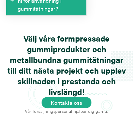
ni för användning i
gummitätningar?
Vi erbjuder ett stort urval av olika
gummityper, som
NBR
,
EPDM
,
Välj våra formpressade
FKM
,
silikon
och många fler
specialblandningar baserade på
gummiprodukter och
användningsområdet.
metallbundna gummitätningar
till ditt nästa projekt och upplev
skillnaden i prestanda och
livslängd!
Kontakta oss
Vår försäljningspersonal hjälper dig gärna.