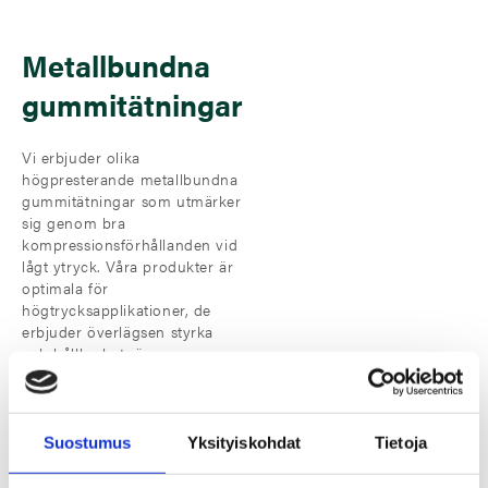
Metallbundna
gummitätningar
Vi erbjuder olika
högpresterande metallbundna
gummitätningar som utmärker
sig genom bra
kompressionsförhållanden vid
lågt ytryck. Våra produkter är
optimala för
högtrycksapplikationer, de
erbjuder överlägsen styrka
och hållbarhet, är
motståndskraftiga mot höga
temperaturer och frätande
ämnen samt kan formas till
komplexa former.
Suostumus
Yksityiskohdat
Tietoja