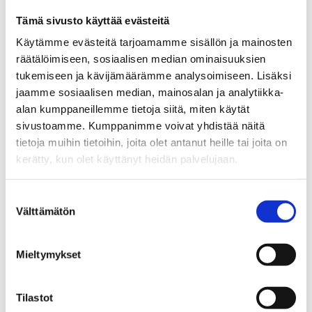
Tämä sivusto käyttää evästeitä
Käytämme evästeitä tarjoamamme sisällön ja mainosten
räätälöimiseen, sosiaalisen median ominaisuuksien
tukemiseen ja kävijämäärämme analysoimiseen. Lisäksi
jaamme sosiaalisen median, mainosalan ja analytiikka-
alan kumppaneillemme tietoja siitä, miten käytät
sivustoamme. Kumppanimme voivat yhdistää näitä
tietoja muihin tietoihin, joita olet antanut heille tai joita on
kerätty, kun olet käyttänyt heidän palvelujaan.
Suostumuksen
Välttämätön
valinta
Tillverkade med kvalitet och
Mieltymykset
precision
Våra formade gummi- och gummi-metallprodukter tillverkas
Tilastot
enligt kvalitetssystemet
IATF 16949:2016
.