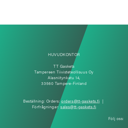
HUVUDKONTOR
TT Gaskets
Tampereen Tiivisteteollisuus Oy
Alasniitynkatu 14,
33560 Tampere-Finland
Beställning: Orders:
orders@tt-gaskets.fi
|
Förfrågningar:
sales@tt-gaskets.fi
Följ oss: