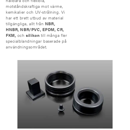
hållbara och flexibla,
motståndskraftiga mot värme,
kemikalier och UV-strålning. Vi
har ett brett utbud av material
tillgängliga, allt från
NBR
,
HNBR
,
NBR
/
PVC
,
EPDM
,
CR
,
FKM
,
och
silikon
till många fler
specialblandningar baserade på
användningsområdet.