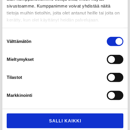
sivustoamme. Kumppanimme voivat yhdistää näitä
tietoja muihin tietoihin, joita olet antanut heille tai joita on
kerätty, kun olet käyttänyt heidän palvelujaan.
Suostumuksen
Välttämätön
valinta
Mieltymykset
Rekrytering
Tilastot
Markkinointi
SALLI KAIKKI