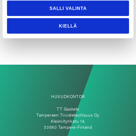
SALLI VALINTA
Fler videor
KIELLÄ
HUVUDKONTOR
TT Gaskets
Tampereen Tiivisteteollisuus Oy
Alasniitynkatu 14,
33560 Tampere-Finland