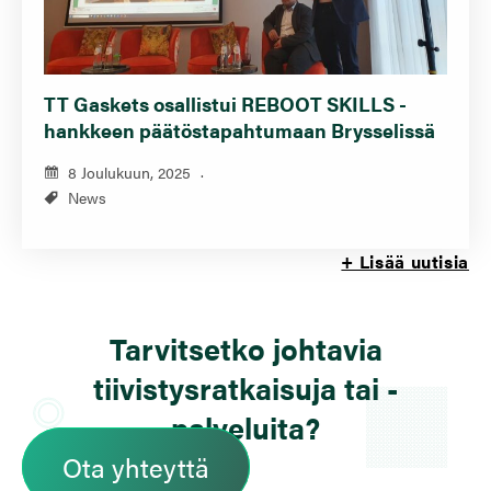
TT Gaskets osallistui REBOOT SKILLS -
hankkeen päätöstapahtumaan Brysselissä
8 Joulukuun, 2025
News
+ Lisää uutisia
Tarvitsetko johtavia
tiivistysratkaisuja tai -
palveluita?
Ota yhteyttä