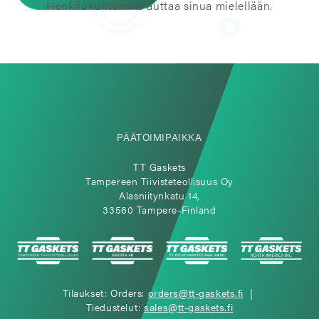
Henkilökuntamme auttaa sinua mielellään.
PÄÄTOIMIPAIKKA
TT Gaskets
Tampereen Tiivisteteollisuus Oy
Alasniitynkatu 14,
33560 Tampere-Finland
Tilaukset: Orders:
orders@tt-gaskets.fi
|
Tiedustelut:
sales@tt-gaskets.fi