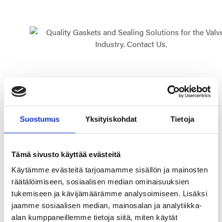
VALVE INDUSTRY
Suostumus
Yksityiskohdat
Tietoja
Manufacturing gaskets for the
valve industry are all about
Tämä sivusto käyttää evästeitä
reliability and safety
Käytämme evästeitä tarjoamamme sisällön ja mainosten
räätälöimiseen, sosiaalisen median ominaisuuksien
For the most sensitive applications, we can offer, for
tukemiseen ja kävijämäärämme analysoimiseen. Lisäksi
example, BAM-certified solutions.
jaamme sosiaalisen median, mainosalan ja analytiikka-
alan kumppaneillemme tietoja siitä, miten käytät
Our customers in the valve industry rely on our gasket