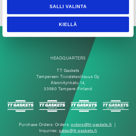
SALLI VALINTA
KIELLÄ
HEADQUARTERS
TT Gaskets
Tampereen Tiivisteteollisuus Oy
Alasniitynkatu 14,
33560 Tampere-Finland
Purchase Orders: Orders:
orders@tt-gaskets.fi
|
Inquiries:
sales@tt-gaskets.fi