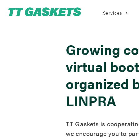
Services
Growing co-
virtual boo
organized 
LINPRA
TT Gaskets is cooperating
we encourage you to part