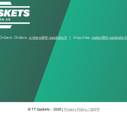
Orders: Orders:
orders@tt-gaskets.fi
| Inquiries:
sales@tt-gaskets.f
© TT Gaskets – 2026 |
Privacy Policy / GDPR