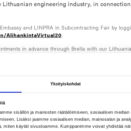
 Lithuanian engineering industry, in connection
 Embassy and LINPRA in Subcontracting Fair by loggi
oin/AlihankintaVirtual20
.
ntments in advance through Brella with our Lithuania
ual Subcontracting Trade Fair, held next week, 8-
Yksityiskohdat
 trade fair and set up a meeting with us
itä
mme sisällön ja mainosten räätälöimiseen, sosiaalisen median
iseen. Lisäksi jaamme sosiaalisen median, mainosalan ja analy
ht be interested in
, miten käytät sivustoamme. Kumppanimme voivat yhdistää näitä t