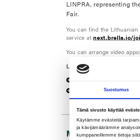
LINPRA, representing the
Fair.
You can find the Lithuanian
service at
next.brella.io/j
You can arrange video appoi
Learn more about the virt
www.alihankinta.fi
Suostumus
Read about our themes on the
Tämä sivusto käyttää eväste
Käytämme evästeitä tarjoama
ja kävijämäärämme analysoim
More posts you mig
kumppaneillemme tietoja siitä