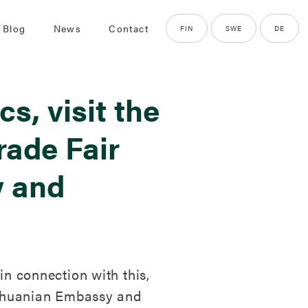
 Blog
News
Contact
FIN
SWE
DE
s, visit the
rade Fair
y and
in connection with this,
Lithuanian Embassy and