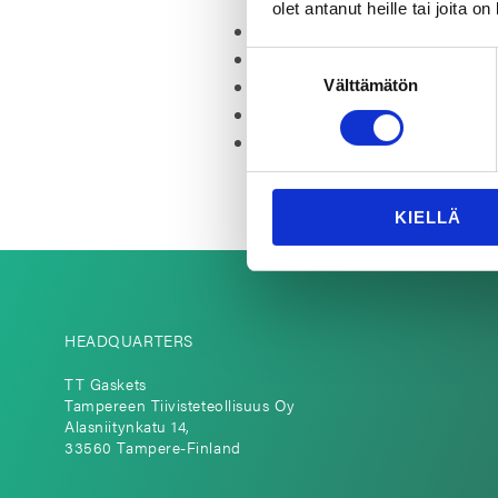
olet antanut heille tai joita o
“People are people – I try to re
TT Gaskets Sustainability Repo
Suostumuksen
Reliability is not a feature – it i
Välttämätön
valinta
TT Gaskets Welcomes MAKE in F
Welcome to the team, Samuli!
KIELLÄ
HEADQUARTERS
TT Gaskets
Tampereen Tiivisteteollisuus Oy
Alasniitynkatu 14,
33560 Tampere-Finland