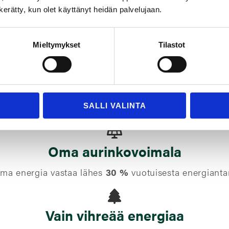
n kerätty, kun olet käyttänyt heidän palvelujaan.
amme saavuttamaan läpin
 toimitusketjuihin liittyvät
Mieltymykset
Tilastot
kä asiakkaita että toimitta
SALLI VALINTA
Oma aurinkovoimala
ama energia vastaa lähes
30 %
vuotuisesta energiant
Vain vihreää energiaa