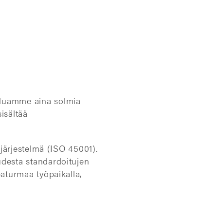
aluamme aina solmia
sisältää
sjärjestelmä (ISO 45001).
udesta standardoitujen
paturmaa työpaikalla,