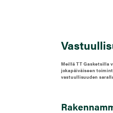
Vastuullis
Meillä TT Gasketsilla
jokapäiväiseen toimin
vastuullisuuden saral
Rakennamme