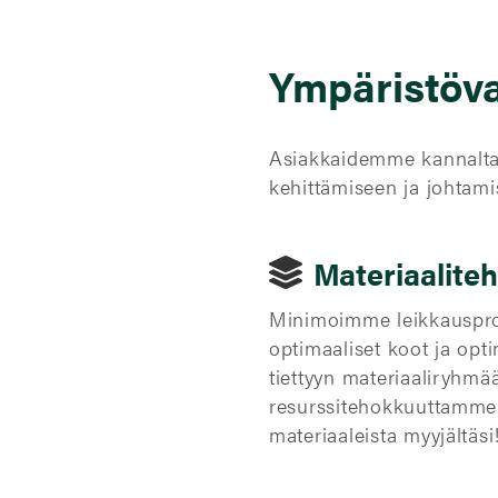
Ympäristöva
Asiakkaidemme kannalta 
kehittämiseen ja johtam
Materiaalit
Minimoimme leikkauspros
optimaaliset koot ja opt
tiettyyn materiaaliryhmä
resurssitehokkuuttamme. 
materiaaleista myyjältäsi