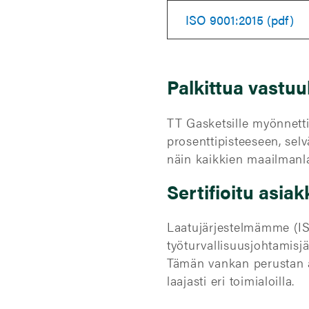
ISO 9001:2015 (pdf)
Palkittua vastuu
TT Gasketsille myönnetti
prosenttipisteeseen, sel
näin kaikkien maailmanlaa
Sertifioitu asi
Laatujärjestelmämme (IS
työturvallisuusjohtamisj
Tämän vankan perustan a
laajasti eri toimialoilla.