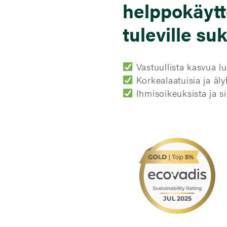
helppokäytt
tuleville suk
Vastuullista kasvua l
Korkealaatuisia ja äly
Ihmisoikeuksista ja s