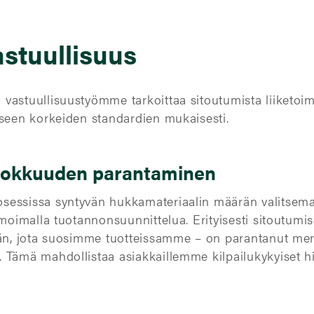
stuullisuus
vastuullisuustyömme tarkoittaa sitoutumista liiketoi
iseen korkeiden standardien mukaisesti.
ehokkuuden parantaminen
essissa syntyvän hukkamateriaalin määrän valitsemall
imoimalla tuotannonsuunnittelua. Erityisesti sitoutum
än, jota suosimme tuotteissamme – on parantanut merk
Tämä mahdollistaa asiakkaillemme kilpailukykyiset hi
!