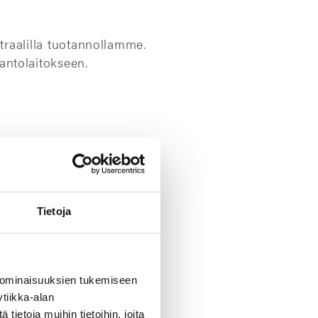
raalilla tuotannollamme.
ntolaitokseen.
iä haittoja
Tietoja
sa
n
 ominaisuuksien tukemiseen
tiikka-alan
ietoja muihin tietoihin, joita