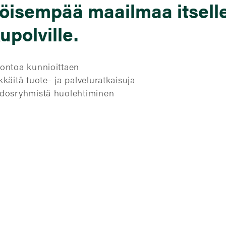
öisempää maailmaa itsel
upolville.
uontoa kunnioittaen
kkäitä tuote- ja palveluratkaisuja
idosryhmistä huolehtiminen