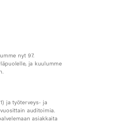
itumme nyt 97.
 yläpuolelle, ja kuulumme
n.
 ja työterveys- ja
vuosittain auditoimia.
palvelemaan asiakkaita