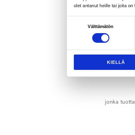
olet antanut heille tai joita o
kumppaneit
Suostumuksen
ja kestäviin
Välttämätön
valinta
tukemalla se
KIELLÄ
jonka tuott