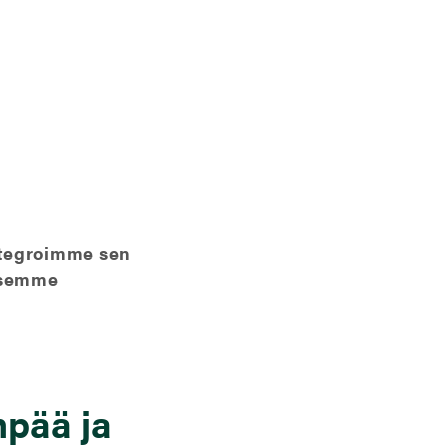
ntegroimme sen
yksemme
pää ja