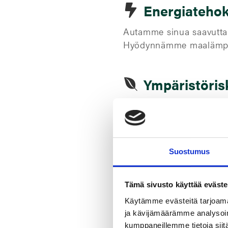
Energiatehok
Autamme sinua saavuttam
Hyödynnämme maalämpöä 
Ympäristörisk
Laadukkaammat tuotteet a
planeetallemme ja sääst
Suostumus
Olemme vah
Tämä sivusto käyttää eväste
yhteisinnov
Käytämme evästeitä tarjoama
ja kävijämäärämme analysoim
kehittämise
kumppaneillemme tietoja siitä