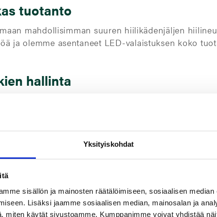
as tuotanto
aan mahdollisimman suuren hiilikädenjäljen hiilineut
ja olemme asentaneet LED-valaistuksen koko tuota
ien hallinta
uttavat vuotojen ehkäisyssä, mikä voi estää merkittäv
ää arvokkaita luonnonvaroja.
Yksityiskohdat
va kumppani vastuullises
itä
oinnissa ja uusien ideoide
mme sisällön ja mainosten räätälöimiseen, sosiaalisen median
iseen. Lisäksi jaamme sosiaalisen median, mainosalan ja analy
ssä. Lisäksi autamme
, miten käytät sivustoamme. Kumppanimme voivat yhdistää näitä t