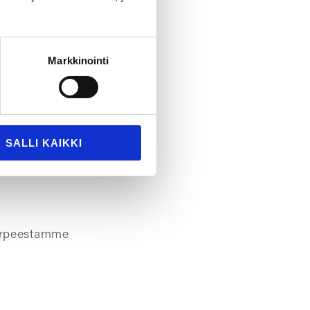
äkyvyyteen
 tavoitteensa
Markkinointi
jia.
SALLI KAIKKI
arpeestamme