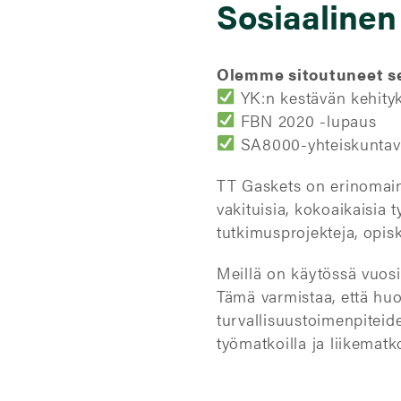
Sosiaalinen
Olemme sitoutuneet s
YK:n kestävän kehityk
FBN 2020 -lupaus
SA8000-yhteiskuntav
TT Gaskets on erinomain
vakituisia, kokoaikaisia 
tutkimusprojekteja, opisk
Meillä on käytössä vuosit
Tämä varmistaa, että hu
turvallisuustoimenpiteid
työmatkoilla ja liikematko