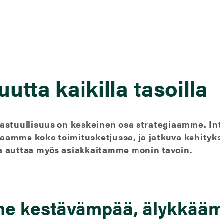
uutta kaikilla tasoilla
 vastuullisuus on keskeinen osa strategiaamme. I
taamme koko toimitusketjussa, ja jatkuva kehit
la auttaa myös asiakkaitamme monin tavoin.
 kestävämpää, älykkääm