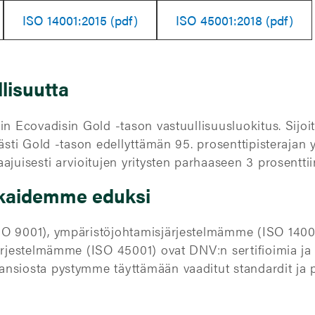
ISO 14001:2015 (pdf)
ISO 45001:2018 (pdf)
llisuutta
in Ecovadisin Gold -tason vastuullisuusluokitus. Sijo
västi Gold -tason edellyttämän 95. prosenttipisterajan
juisesti arvioitujen yritysten parhaaseen 3 prosenttii
akkaidemme eduksi
O 9001), ympäristöjohtamisjärjestelmämme (ISO 14001)
ärjestelmämme (ISO 45001) ovat DNV:n sertifioimia ja 
nsiosta pystymme täyttämään vaaditut standardit ja 