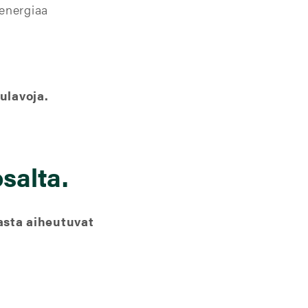
 energiaa
ulavoja.
salta.
asta aiheutuvat