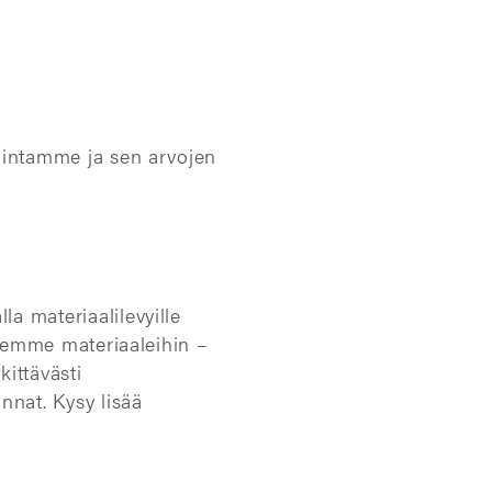
mintamme ja sen arvojen
a materiaalilevyille
isemme materiaaleihin –
ittävästi
nnat. Kysy lisää