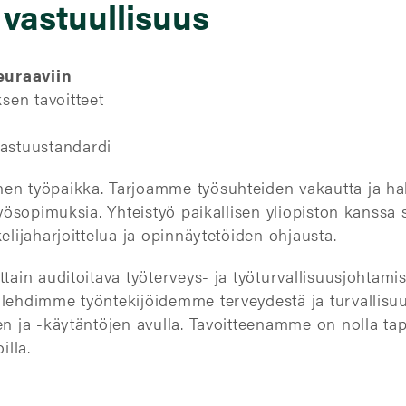
 vastuullisuus
euraaviin
sen tavoitteet
astuustandardi
en työpaikka. Tarjoamme työsuhteiden vakautta ja h
työsopimuksia. Yhteistyö paikallisen yliopiston kanssa 
elijaharjoittelua ja opinnäytetöiden ohjausta.
tain auditoitava työterveys- ja työturvallisuusjohtami
olehdimme työntekijöidemme terveydestä ja turvallisu
en ja -käytäntöjen avulla. Tavoitteenamme on nolla ta
illa.