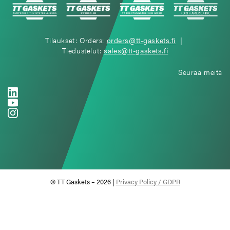
Tilaukset: Orders:
orders@tt-gaskets.fi
|
Tiedustelut:
sales@tt-gaskets.fi
Seuraa meitä
© TT Gaskets – 2026 |
Privacy Policy / GDPR