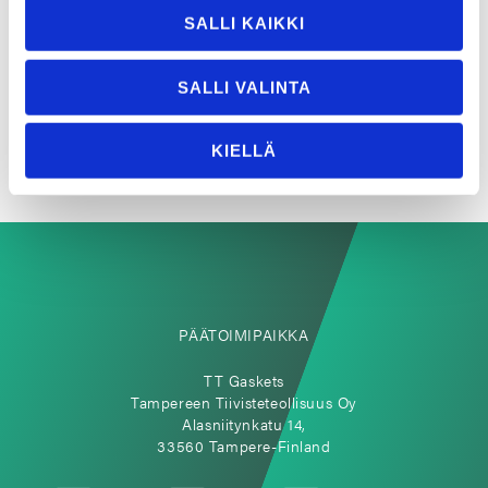
tiivistämistarpeisiisi
SALLI KAIKKI
Ota yhteyttä
SALLI VALINTA
KIELLÄ
PÄÄTOIMIPAIKKA
TT Gaskets
Tampereen Tiivisteteollisuus Oy
Alasniitynkatu 14,
33560 Tampere-Finland