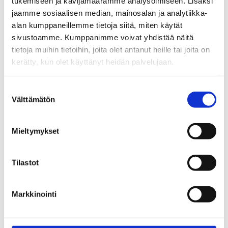
on oltava mahdollisimman
tukemiseen ja kävijämäärämme analysoimiseen. Lisäksi
jaamme sosiaalisen median, mainosalan ja analytiikka-
hygieenisiä ja kestäviä.
alan kumppaneillemme tietoja siitä, miten käytät
sivustoamme. Kumppanimme voivat yhdistää näitä
Tuotantoprosessien entistä automatisoituneemman luonteen
tietoja muihin tietoihin, joita olet antanut heille tai joita on
vuoksi laadukkaat käyttötarkoitukseen sopivat tiivisteet ovat
kerätty, kun olet käyttänyt heidän palvelujaan.
ratkaisevan tärkeitä toimivan tuotannon varmistamiseksi.
Meiltä saat luotettavat tiivisteet monien eri järjestöjen
Suostumuksen
hyväksymistä materiaaleista kuten FDA, KTW ja WRAS.
Välttämätön
valinta
Toimitamme mm. seuraavia tuotteita tälle toimialalle
:
Mieltymykset
Taso- ja laippatiivisteet
,
Kustomoidut tiivisteet
,
Tiivisteet
liekkirenkaalla
,
Envelope Gaskets (EN)
,
Säätölevyt
(simmit)
,
Seal kits
(EN)
Tilastot
Markkinointi
Löydät meiltä ratkaisun kaikkiin