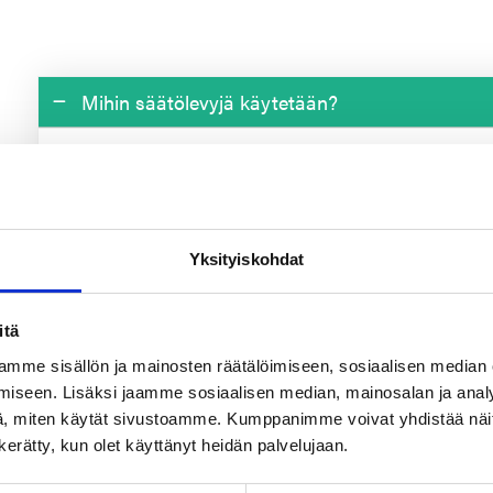
Mihin säätölevyjä käytetään?
Säätölevyt eli simmit (käytetään myös termiiä s
laminoidusta materiaalista valmistettuja kappal
kokoonpanon viimeistelyvaiheessa.
Yksityiskohdat
Niiden avulla voidaan säätää rakoja ja välyksiä,
toleranssien vuoksi olla. Säätölevyjen tärkei
osien istuvuus toisiinsa.
itä
mme sisällön ja mainosten räätälöimiseen, sosiaalisen median
iseen. Lisäksi jaamme sosiaalisen median, mainosalan ja analy
Mitkä asiat vaikuttavat säätölevyn materiaaliv
, miten käytät sivustoamme. Kumppanimme voivat yhdistää näitä t
n kerätty, kun olet käyttänyt heidän palvelujaan.
Mitä asioita on hyvä huomioida säätölevyjä til
Olennaisin asia säätölevyn materiaalin valinna