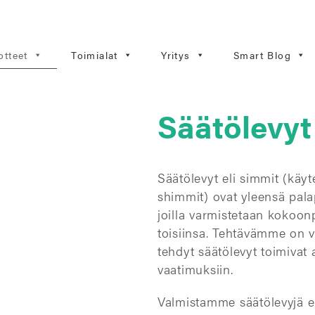
otteet
Toimialat
Yritys
Smart Blog
Säätölevyt
Säätölevyt eli simmit (käy
shimmit) ovat yleensä palap
joilla varmistetaan kokoo
toisiinsa. Tehtävämme on va
tehdyt säätölevyt toimivat a
vaatimuksiin.
Valmistamme säätölevyjä eri