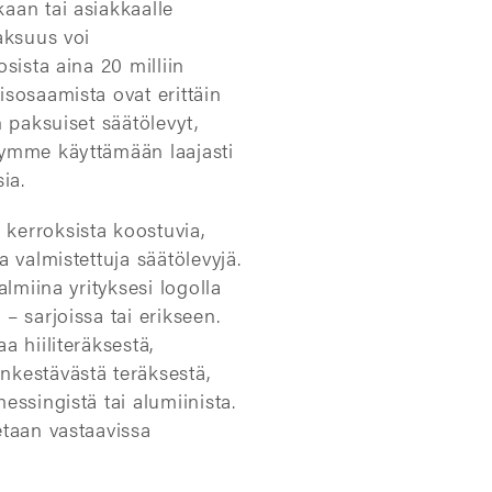
aan tai asiakkaalle
aksuus voi
osista aina 20 milliin
isosaamista ovat erittäin
n paksuiset säätölevyt,
tymme käyttämään laajasti
ia.
kerroksista koostuvia,
a valmistettuja säätölevyjä.
almiina yrityksesi logolla
– sarjoissa tai erikseen.
a hiiliteräksestä,
nkestävästä teräksestä,
essingistä tai alumiinista.
etaan vastaavissa