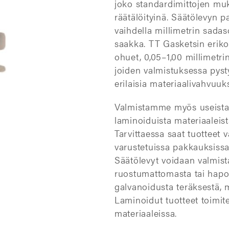
joko standardimittojen muk
räätälöityinä. Säätölevyn p
vaihdella millimetrin sadas
saakka. TT Gasketsin eriko
ohuet, 0,05–1,00 millimetri
joiden valmistuksessa pys
erilaisia materiaalivahvuuks
Valmistamme myös useista 
laminoiduista materiaaleist
Tarvittaessa saat tuotteet v
varustetuissa pakkauksissa 
Säätölevyt voidaan valmista
ruostumattomasta tai hapo
galvanoidusta teräksestä, m
Laminoidut tuotteet toimit
materiaaleissa.