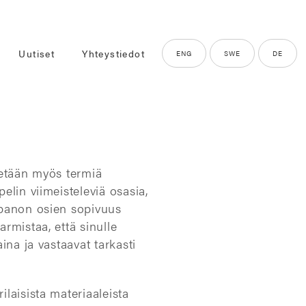
Uutiset
Yhteystiedot
ENG
SWE
DE
tetään myös termiä
elin viimeisteleviä osasia,
npanon osien sopivuus
rmistaa, että sinulle
ina ja vastaavat tarkasti
laisista materiaaleista