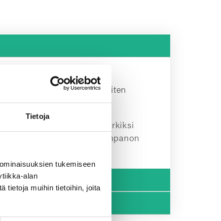
himmit) ovat metallista tai
eita, joita tarvitaan useimmiten
Tietoja
 joita rakenteissa voi esimerkiksi
n tehtävä on varmistaa kokoonpanon
 ominaisuuksien tukemiseen
tiikka-alan
alintaan?
ietoja muihin tietoihin, joita
atessa?
ssa ovat rakenteen muut materiaalit.