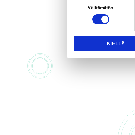
Suostumuksen
Välttämätön
valinta
KIELLÄ