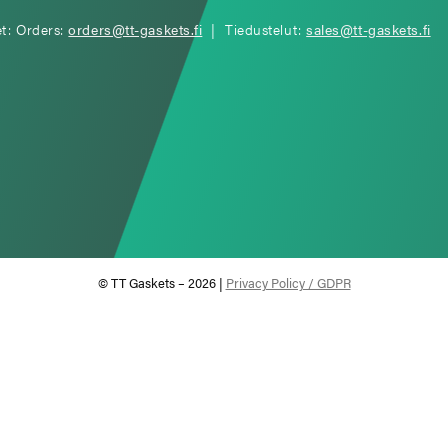
et: Orders:
orders@tt-gaskets.fi
| Tiedustelut:
sales@tt-gaskets.fi
© TT Gaskets – 2026 |
Privacy Policy / GDPR