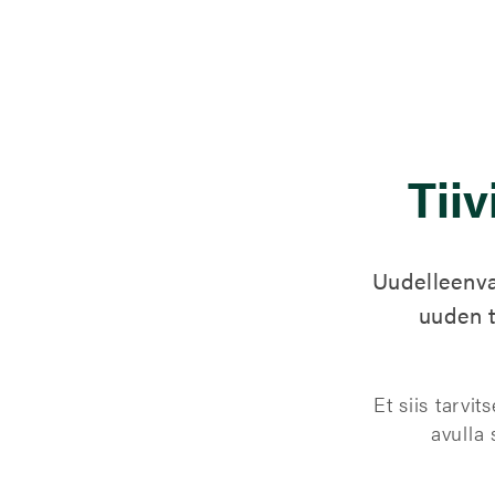
Tii
Uudelleenv
uuden t
Et siis tarvi
avulla 