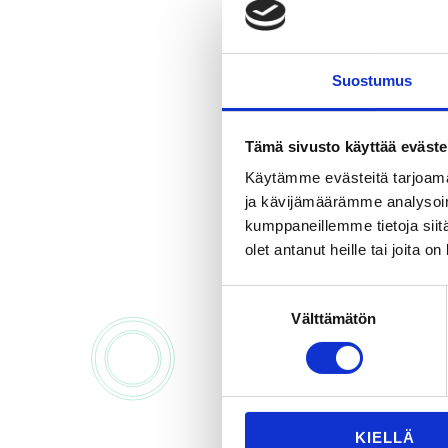
vaativista ja va
olevat mittalait
Helpota hankint
Suostumus
Tämä sivusto käyttää eväste
Käytämme evästeitä tarjoama
ja kävijämäärämme analysoim
kumppaneillemme tietoja siitä
olet antanut heille tai joita o
Kai
Suostumuksen
Välttämätön
valinta
KIELLÄ