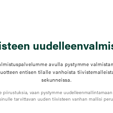
visteen uudelleenvalmi
almistuspalvelumme avulla pystymme valmistam
uotteen entisen tilalle vanhoista tiivistemalleist
sekunneissa.
tse piirustuksia, vaan pystymme uudelleenmallintamaa
sinulle tarvittavan uuden tiivisteen vanhan mallisi peru