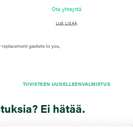
Ota yhteyttä
LUE LISÄÄ
TIIVISTEEN UUDELLEENVALMISTUS
stuksia? Ei hätää.
vulla pystymme toteuttamaan piirustukset sinulle erittä