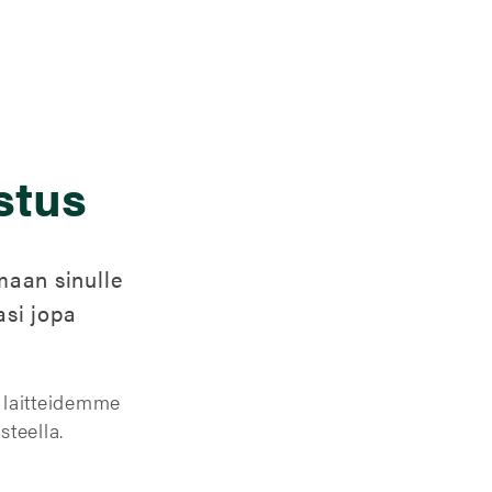
stus
aan sinulle
asi jopa
n laitteidemme
steella.