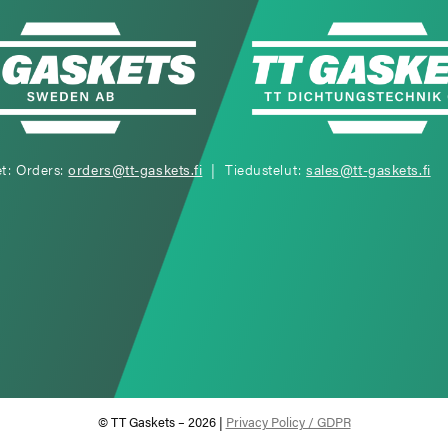
et: Orders:
orders@tt-gaskets.fi
| Tiedustelut:
sales@tt-gaskets.fi
© TT Gaskets – 2026 |
Privacy Policy / GDPR