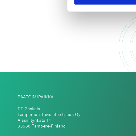
PÄÄTOIMIPAIKKA
TT Gaskets
Tampereen Tiivisteteollisuus Oy
Alasniitynkatu 14,
33560 Tampere-Finland