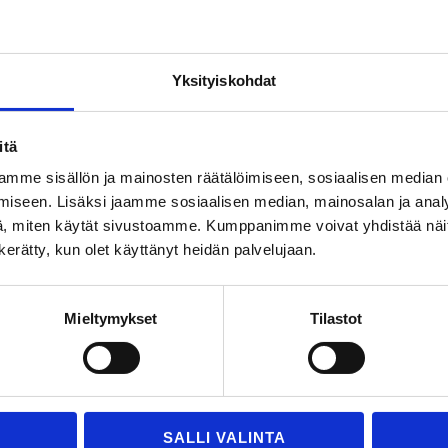
nhoista tiivistemalleistasi parhaimmillaan sekunneissa.
teemme takaavat ensiluokkaisen tarkkaa laatua käyttöös
aprosessiasi ja kevennä insinööriosastosi taakkaa. M
Yksityiskohdat
itä
mme sisällön ja mainosten räätälöimiseen, sosiaalisen median
iseen. Lisäksi jaamme sosiaalisen median, mainosalan ja analy
, miten käytät sivustoamme. Kumppanimme voivat yhdistää näitä t
n kerätty, kun olet käyttänyt heidän palvelujaan.
kkiin tiivistystarpeisiisi lö
Mieltymykset
Tilastot
avun meiltä
Ota yhteyttä
SALLI VALINTA