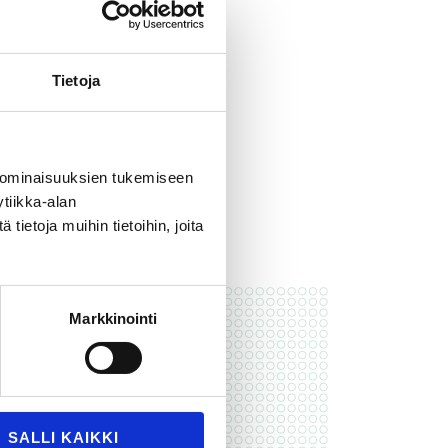
 Viimeistä huutoa
i.
e autamme.
Tietoja
 ominaisuuksien tukemiseen
tiikka-alan
ietoja muihin tietoihin, joita
ydät
Markkinointi
SALLI KAIKKI