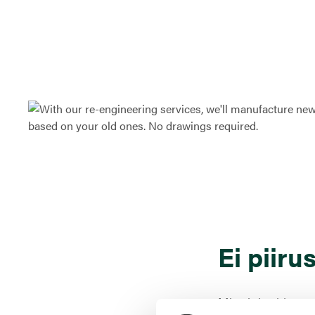
Ei piiru
Mittalaitteiden a