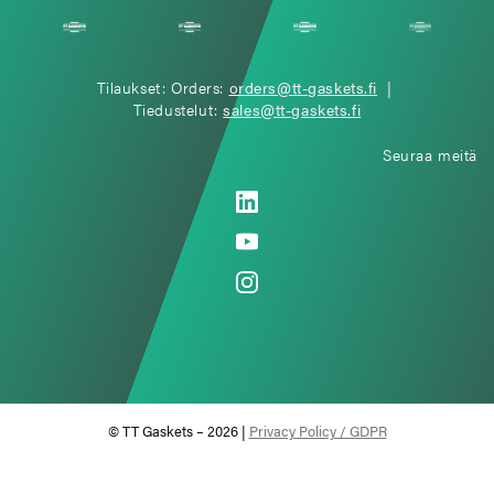
Tilaukset: Orders:
orders@tt-gaskets.fi
|
Tiedustelut:
sales@tt-gaskets.fi
Seuraa meitä
© TT Gaskets – 2026 |
Privacy Policy / GDPR