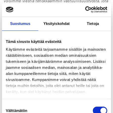
voisimme viestiä tehokkaammin vastuullisuustyöstä, jota
olemme jo tehneet alan edelläkävijöinä.”
Raportointimatka alkoi alkuvuodesta 2024 alustavalla
tiedonkeruulla ja vielä kehittyvän standardin
Suostumus
Yksityiskohdat
Tietoja
nopeatempoisella omaksumisella. Kesään mennessä TT
Gaskets oli jo ottanut merkittäviä askelia
vastuullisuustoimiensa dokumentoinnissa. Vaikka
Tämä sivusto käyttää evästeitä
standardiin tuli muutoksia ennen sen virallista julkaisua
Käytämme evästeitä tarjoamamme sisällön ja mainosten
joulukuussa 2024, tiimi piti kiinni avoimuudesta ja
räätälöimiseen, sosiaalisen median ominaisuuksien
täsmällisyydestä.
tukemiseen ja kävijämäärämme analysoimiseen. Lisäksi
jaamme sosiaalisen median, mainosalan ja analytiikka-
”Halusimme olla maailman ensimmäinen yritys, joka
alan kumppaneillemme tietoja siitä, miten käytät
julkaisee kolmannen osapuolen varmentaman VSME-
standardin mukaisen vastuullisuusraportin. Samalla
sivustoamme. Kumppanimme voivat yhdistää näitä
päätimme, että raportin laatiminen ja taustatyö tehdään
tietoja muihin tietoihin, joita olet antanut heille tai joita on
mahdollisimman kestävällä ja läpinäkyvällä tavalla.
kerätty, kun olet käyttänyt heidän palvelujaan.
Kaikki raportin luvut, tekstit ja laskelmat on laadittu
siten, että niiden taustat on helppo tarkistaa ja päivittää
Suostumuksen
vuosittain.
Välttämätön
valinta