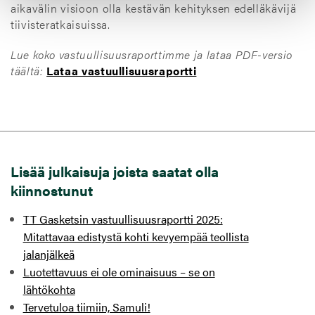
aikavälin visioon olla kestävän kehityksen edelläkävijä
tiivisteratkaisuissa.
Lue koko vastuullisuusraporttimme ja lataa PDF-versio
täältä:
Lataa vastuullisuusraportti
Lisää julkaisuja joista saatat olla
kiinnostunut
TT Gasketsin vastuullisuusraportti 2025:
Mitattavaa edistystä kohti kevyempää teollista
jalanjälkeä
Luotettavuus ei ole ominaisuus – se on
lähtökohta
Tervetuloa tiimiin, Samuli!