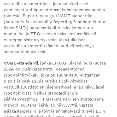
vastuullisuusraporttinsa, joka on virallisesti
varmennettu riippumattoman kolmannen osapuolen
toimesta. Raportti perustuu VSME-standardin
(Voluntary Sustainability Reporting Standard for non-
listed SMEs) perusmoduuliin ja laajennettuun
moduuliin, ja TT Gaskets on yksi ensimmäisistä
eurooppalaisista yrityksistä, joka julkaisee
vastuullisuusraportin tämän juuri viimeistellyn
standardin mukaisesti.
VSME-standardi
, jonka EFRAG julkaisi joulukuussa
2024, on yksinkertaistettu, vapaaehtoinen
raportointityökalu, joka on suunniteltu auttamaan
pieniä ja keskisuuria yrityksiä (pk-yrityksiä)
vastuullisuustietojen jäsennellyssä ja läpinäkyvässä
raportoinnissa. Vaikka standardi ei ole
sääntelyvaatimus, TT Gaskets näki sen strategisena
mahdollisuutena lisätä läpinäkyvyyttä, vastata
asiakastarpeisiin ja toimia ennakoivasti tulevia EU:n
vastuullisuusdirektiivejä, kuten CSRD:tä, silmällä