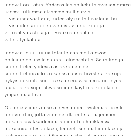
Innovation Labin. Yhdessä laajan kehittäjäverkostomme
kanssa tutkimme alaamme mullistavia
tiivisteinnovaatioita, kuten älykkäitä tiivisteitä, tai
tiivisteiden aitouden varmistavia merkintöjä,
virtuaalivarastoja ja tiivistemateriaalien
valintatyökaluja.
Innovaatiokulttuuria toteutetaan meillä myös
poikkitieteellisellä suunnitteluosastolla. Se ratkoo ja
suunnittelee yhdessä asiakkaidemme
suunnitteluosastojen kanssa uusia tiivisteratkaisuja
nykyisiin kohteisiin – sekä enenevässä määrin myös
uusia ratkaisuja tulevaisuuden käyttötarkoituksiin
ympäri maailman.
Olemme viime vuosina investoineet systemaattisesti
innovointiin, jotta voimme olla entistä laajemmin
mukana asiakkaidemme suunnitteluhankkeissa
mekaanisen testauksen, teoreettisen mallinnuksen ja
laskennan alueella. Olemme pystyneet nopeuttamaan