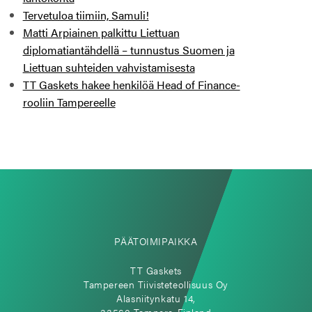
Tervetuloa tiimiin, Samuli!
Matti Arpiainen palkittu Liettuan
diplomatiantähdellä – tunnustus Suomen ja
Liettuan suhteiden vahvistamisesta
TT Gaskets hakee henkilöä Head of Finance-
rooliin Tampereelle
PÄÄTOIMIPAIKKA
TT Gaskets
Tampereen Tiivisteteollisuus Oy
Alasniitynkatu 14,
33560 Tampere-Finland