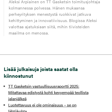
Aleksi Arpiainen on TT Gasketsin toimitusjohtaja
kolmannessa polvessa. Hänen mukaansa
perheyrityksen menestystä ruokkivat jatkuva
kehittyminen ja innovatiivisuus. Blogissa Aleksi
valottaa ajatuksiaan siitä, mihin tiivisteiden
maailma on menossa.
Lisää julkaisuja joista saatat olla
kiinnostunut
TT Gasketsin vastuullisuusraportti 2025:
Mitattavaa edistystä kohti kevyempää teollista
jalanjälkeä
Luotettavuus ei ole ominaisuus – se on
lähtökohta