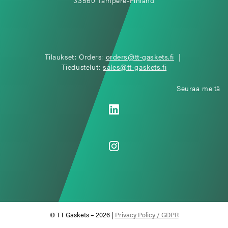
Tilaukset: Orders:
orders@tt-gaskets.fi
|
Tiedustelut:
sales@tt-gaskets.fi
Seuraa meitä
© TT Gaskets – 2026 |
Privacy Policy / GDPR