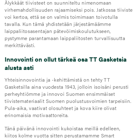
Älykkäät tiivisteet on suunniteltu nimenomaan
virhemahdollisuuden rajaamiseksi pois. Jatkossa tiiviste
voi kertoa, että se on valmis toimimaan toivotulla
tavalla. Kun tämä yhdistetään järjestämäämme
laippaliitosasentajan pätevöimiskoulutukseen,
pystymme parantamaan laippaliitosten turvallisuutta
merkittävästi.
Innovointi on ollut tärkeä osa TT Gasketsia
alusta asti
Yhteisinnovointia ja -kehittämistä on tehty TT
Gasketsilla aina vuodesta 1943, jolloin isoisäni perusti
perheyhtiömme ja innovoi Suomen ensimmäiset
tiivistemateriaalit Suomen puolustusvoimien tarpeisiin.
Pula-aika, vaativat olosuhteet ja kova kiire olivat
erinomaisia motivaattoreita.
Tänä päivänä innovointi kukoistaa meillä edelleen,
kiitos kolme vuotta sitten perustamamme Smart