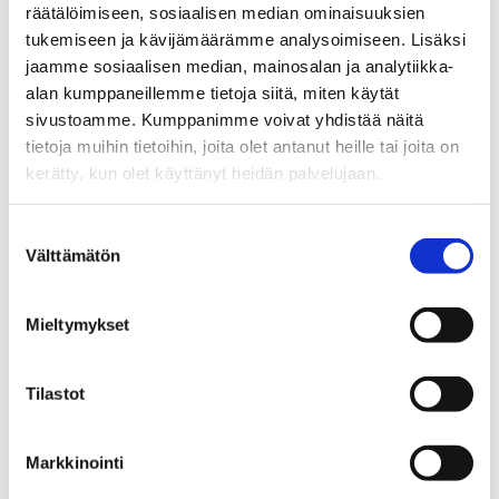
käsitellyistä teemoista oli innovaatiokulttuurin
räätälöimiseen, sosiaalisen median ominaisuuksien
rakentaminen ja vaaliminen. Akatemiassa kehitimme
tukemiseen ja kävijämäärämme analysoimiseen. Lisäksi
myös päivittäisjohtamisen mallin, joka tarjoaa väylän
jaamme sosiaalisen median, mainosalan ja analytiikka-
yhteisen tilannekuvan muodostamiselle jokaisella
alan kumppaneillemme tietoja siitä, miten käytät
tuotanto-osastollamme. Tuloksena esimerkiksi uusien
sivustoamme. Kumppanimme voivat yhdistää näitä
aloitteiden ja ideoiden tuottaminen on vauhdittunut
tietoja muihin tietoihin, joita olet antanut heille tai joita on
merkittävästi, vaikka taso oli hyvä jo aiemmin.
kerätty, kun olet käyttänyt heidän palvelujaan.
Olen erittäin iloinen ja kiitollinen siitä, että
työntekijämme haluavat päivittäin viedä yhtiömme
Suostumuksen
tekemistä eteenpäin. Erilaisilla uusilla avauksilla
Välttämätön
valinta
kehitämme tapoja palvella asiakkaitamme yhä
monipuolisemmin, hiomme toimintaamme kestävän
Mieltymykset
kehityksen näkökulmasta ja tarjoamme entistä
turvallisempia ja kiinnostavampia työpäiviä
työntekijöillemme.
Tilastot
Kunnianhimoiset tavoitteet ruokkivat
innovointia
Markkinointi