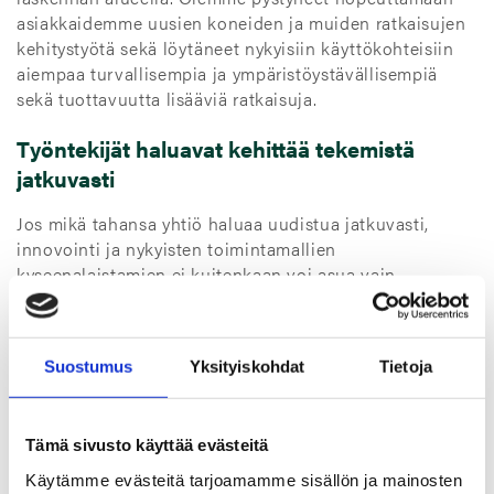
asiakkaidemme uusien koneiden ja muiden ratkaisujen
kehitystyötä sekä löytäneet nykyisiin käyttökohteisiin
aiempaa turvallisempia ja ympäristöystävällisempiä
sekä tuottavuutta lisääviä ratkaisuja.
Työntekijät haluavat kehittää tekemistä
jatkuvasti
Jos mikä tahansa yhtiö haluaa uudistua jatkuvasti,
innovointi ja nykyisten toimintamallien
kyseenalaistamien ei kuitenkaan voi asua vain
muutamassa yhtiön toiminnossa. Me olemme halunneet
varmistaa, että kehitymme innovoijina ja että se todella
on kaikkien asia – osa kulttuuriamme.
Suostumus
Yksityiskohdat
Tietoja
Tämän viimeisin ilmentymä oli ensimmäinen TTG
Akatemia, joka päättyi kesällä. 1,5 vuoden aikana TT
Gasketsin työnjohtajat ja tiiminvetäjät kävivät
Tämä sivusto käyttää evästeitä
koulutuksia modernista esimiestyöstä, ja yksi
Käytämme evästeitä tarjoamamme sisällön ja mainosten