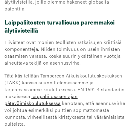
älytiivisteillä, joille olemme hakeneet globaalia
patenttia.
Laippaliitosten turvallisuus paremmaksi
älytiivisteillä
Tiivisteet ovat monien teollisten ratkaisujen kriittisiä
komponentteja. Niiden toimivuus on usein ihmisten
osaamisen varassa, koska suurin yksittäinen vuotoja
aiheuttava tekijä on asennusvirhe.
Tätä käsitellään Tampereen Aikuiskoulutuskeskuksen
(TAKK) kanssa suunnittelemassamme ja
tarjoamassamme koulutuksessa. EN 1591-4 standardin
mukaisessa
laippaliitosasentajan
pätevöimiskoulutuksessa
kerrotaan, että asennusvirhe
voi johtua esimerkiksi pulttien sopimattomasta
kunnosta, virheellisestä kiristyksestä tai vääränlaisista
pulteista.