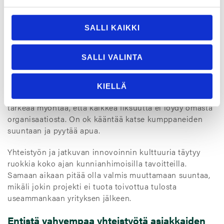
Viime vuosina olemme lisänneet yhteistyötämme
etenkin Tampereen korkeakouluyhteisön kanssa.
Yhdessä toteutetut erilaiset lopputyöt, harjoittelut,
SALLI KAIKKI
rekrytoinnit, kehitystyöt ja kokeilut ovat tuoneet meille
ajattelua, joka on mahdollistanut monien uudistusten
SALLI VALINTA
läpiviennin.
Nämä hankkeet eivät todennäköisesti olisi olleet
KIELLÄ
mahdollisia ilman ulkopuolista apua. Aika ajoin onkin
tärkeää myöntää, että kaikkea fiksuutta ei löydy omasta
organisaatiosta. On ok kääntää katse kumppaneiden
suuntaan ja pyytää apua.
Yhteistyön ja jatkuvan innovoinnin kulttuuria täytyy
ruokkia koko ajan kunnianhimoisilla tavoitteilla.
Samaan aikaan pitää olla valmis muuttamaan suuntaa,
mikäli jokin projekti ei tuota toivottua tulosta
useammankaan yrityksen jälkeen.
Entistä vahvempaa yhteistyötä asiakkaiden