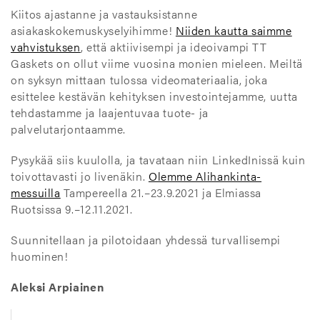
Kiitos ajastanne ja vastauksistanne
asiakaskokemuskyselyihimme!
Niiden kautta saimme
vahvistuksen
, että aktiivisempi ja ideoivampi TT
Gaskets on ollut viime vuosina monien mieleen. Meiltä
on syksyn mittaan tulossa videomateriaalia, joka
esittelee kestävän kehityksen investointejamme, uutta
tehdastamme ja laajentuvaa tuote- ja
palvelutarjontaamme.
Pysykää siis kuulolla, ja tavataan niin LinkedInissä kuin
toivottavasti jo livenäkin.
Olemme Alihankinta-
messuilla
Tampereella 21.–23.9.2021 ja Elmiassa
Ruotsissa 9.–12.11.2021.
Suunnitellaan ja pilotoidaan yhdessä turvallisempi
huominen!
Aleksi Arpiainen