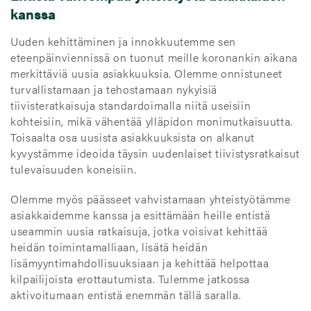
kanssa
Uuden kehittäminen ja innokkuutemme sen
eteenpäinviennissä on tuonut meille koronankin aikana
merkittäviä uusia asiakkuuksia. Olemme onnistuneet
turvallistamaan ja tehostamaan nykyisiä
tiivisteratkaisuja standardoimalla niitä useisiin
kohteisiin, mikä vähentää ylläpidon monimutkaisuutta.
Toisaalta osa uusista asiakkuuksista on alkanut
kyvystämme ideoida täysin uudenlaiset tiivistysratkaisut
tulevaisuuden koneisiin.
Olemme myös päässeet vahvistamaan yhteistyötämme
asiakkaidemme kanssa ja esittämään heille entistä
useammin uusia ratkaisuja, jotka voisivat kehittää
heidän toimintamalliaan, lisätä heidän
lisämyyntimahdollisuuksiaan ja kehittää helpottaa
kilpailijoista erottautumista. Tulemme jatkossa
aktivoitumaan entistä enemmän tällä saralla.