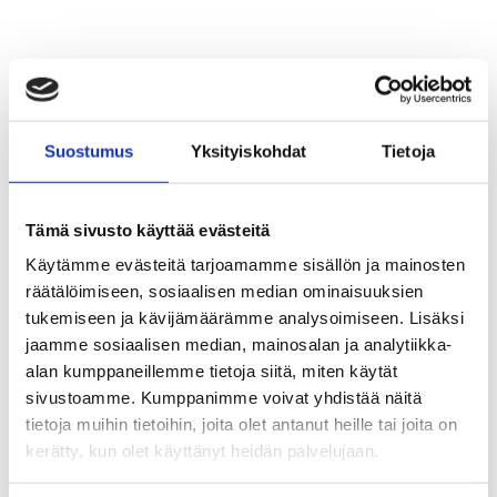
TIIVISTESTANDARDIT
Suostumus
Yksityiskohdat
Tietoja
Turvallisuus. Kestävä kehitys.
Tämä sivusto käyttää evästeitä
Säästöt. Kaikki samassa
Käytämme evästeitä tarjoamamme sisällön ja mainosten
paketissa.
räätälöimiseen, sosiaalisen median ominaisuuksien
tukemiseen ja kävijämäärämme analysoimiseen. Lisäksi
jaamme sosiaalisen median, mainosalan ja analytiikka-
Olemme auttaneet lukuisia kansainvälisiä OEM-asiakkaitamme
tiivistestandardien ja -materiaalien kanssa jo vuosia, joskus
alan kumppaneillemme tietoja siitä, miten käytät
jopa vuosikymmeniä.
sivustoamme. Kumppanimme voivat yhdistää näitä
tietoja muihin tietoihin, joita olet antanut heille tai joita on
Teemme järjestelmistäsi turvallisempia.
kerätty, kun olet käyttänyt heidän palvelujaan.