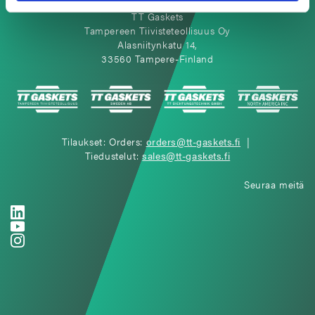
TT Gaskets
Tampereen Tiivisteteollisuus Oy
Alasniitynkatu 14,
33560 Tampere-Finland
Tilaukset: Orders:
orders@tt-gaskets.fi
|
Tiedustelut:
sales@tt-gaskets.fi
Seuraa meitä