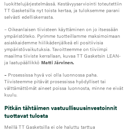
luokittelujärjestelmässä. Kestävyysarviointi toteutettiin
TT Gasketsilla nyt toista kertaa, ja tuloksemme parani
selvästi edelliskerrasta.
– Oikeanlaisen tiivisteen käyttäminen on jo itsessään
ympäristöteko. Pyrimme tuotteillamme maksimoimaan
asiakkaidemme hiilikädenjälkeä eli positiivisia
ympäristövaikutuksia. Tavoitteemme on tiiviimpi
maailma tiiviste kerrallaan, kuvaa TT Gasketsin LEAN-
ja laatupäällikkö
Matti Järvinen.
–
Prosessissa hyvä voi olla luonnossa paha.
Tiivisteemme pitävät prosessissa hyödylliset tai
välttämättömät aineet poissa luonnosta, minne ne eivät
kuulu.
Pitkän tähtäimen vastuullisuusinvestoinnit
tuottavat tulosta
Meillä TT Gasketsilla ei ole haluttu tarttua