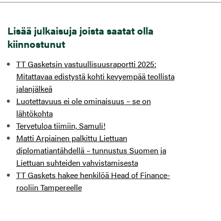
Lisää julkaisuja joista saatat olla
kiinnostunut
TT Gasketsin vastuullisuusraportti 2025:
Mitattavaa edistystä kohti kevyempää teollista
jalanjälkeä
Luotettavuus ei ole ominaisuus – se on
lähtökohta
Tervetuloa tiimiin, Samuli!
Matti Arpiainen palkittu Liettuan
diplomatiantähdellä – tunnustus Suomen ja
Liettuan suhteiden vahvistamisesta
TT Gaskets hakee henkilöä Head of Finance-
rooliin Tampereelle