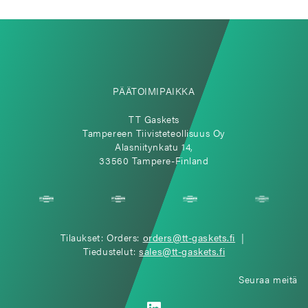
PÄÄTOIMIPAIKKA
TT Gaskets
Tampereen Tiivisteteollisuus Oy
Alasniitynkatu 14,
33560 Tampere-Finland
Tilaukset: Orders:
orders@tt-gaskets.fi
|
Tiedustelut:
sales@tt-gaskets.fi
Seuraa meitä