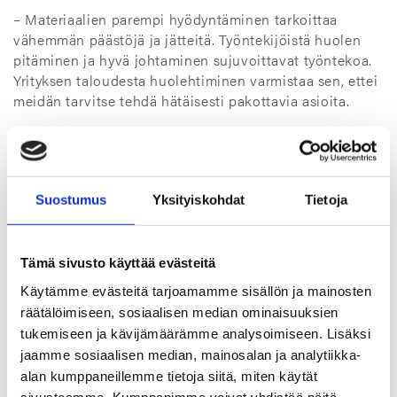
– Materiaalien parempi hyödyntäminen tarkoittaa
vähemmän päästöjä ja jätteitä. Työntekijöistä huolen
pitäminen ja hyvä johtaminen sujuvoittavat työntekoa.
Yrityksen taloudesta huolehtiminen varmistaa sen, ettei
meidän tarvitse tehdä hätäisesti pakottavia asioita.
– Tartumme uusiin hankkeisiin rohkeasti, kun
tunnistamme mahdollisuuksia tehdä asioita viisaammin.
Tiedostamme muutokset kansainvälisessä kehityksessä
ja asiakkaidemme tarpeissa. Opimme jatkuvasti uutta ja
Suostumus
Yksityiskohdat
Tietoja
kehitämme ratkaisuja näihin kysymyksiin.
Säännökset tiukentuvat tulevaisuudessa –
Tämä sivusto käyttää evästeitä
olemme jo askeleen edellä
Käytämme evästeitä tarjoamamme sisällön ja mainosten
räätälöimiseen, sosiaalisen median ominaisuuksien
EU:n kestävyysraportoinnin direktiivi tiukentuu ja uusi
tukemiseen ja kävijämäärämme analysoimiseen. Lisäksi
raportointivelvollisuus astuu voimaan 2025.
jaamme sosiaalisen median, mainosalan ja analytiikka-
Osa asiakkaistamme edellyttää raportointia jo nyt. TT
alan kumppaneillemme tietoja siitä, miten käytät
sivustoamme. Kumppanimme voivat yhdistää näitä