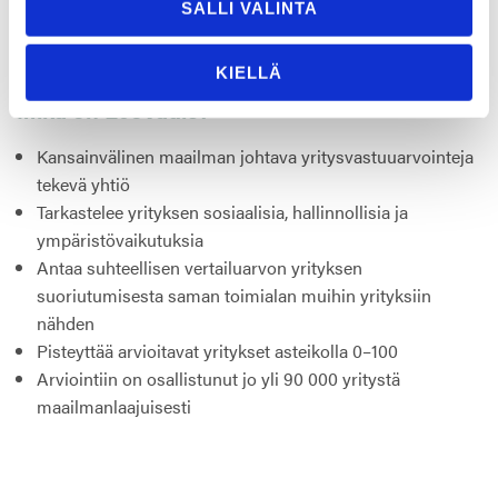
asioissa, joihin pystymme vaikuttamaan. Sen jälkeen
SALLI VALINTA
mietimme, miten epäsuorat ja välilliset päästöt saadaan
minimoitua.
KIELLÄ
Mikä on EcoVadis?
Kansainvälinen maailman johtava yritysvastuuarvointeja
tekevä yhtiö
Tarkastelee yrityksen sosiaalisia, hallinnollisia ja
ympäristövaikutuksia
Antaa suhteellisen vertailuarvon yrityksen
suoriutumisesta saman toimialan muihin yrityksiin
nähden
Pisteyttää arvioitavat yritykset asteikolla 0–100
Arviointiin on osallistunut jo yli 90 000 yritystä
maailmanlaajuisesti