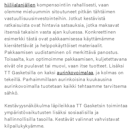
hiilijalanjäljen
kompensointiin rahallisesti, vaan
olemme mieluummin sitoutuneet pitkän tähtäimen
vastuullisuusinvestointeihin. Jotkut kestävistä
ratkaisuista ovat hintavia satsauksia, jotka maksavat
itsensä takaisin vasta ajan kuluessa. Konkreettinen
esimerkki tästä ovat pakkaamisessa käyttämämme
kierrätettävät ja helppokäyttöiset materiaalit.
Pakkaamisen uudistaminen oli merkittävä panostus.
Toisaalta, kun optimoimme pakkaamisen, kuljetettavana
eivät ole puulavat tai muovi, vaan itse tuotteet. Lisäksi
TT Gasketsilla on kaksi
aurinkovoimalaa
, ja kolmas on
tekeillä. Parhaimmillaan aurinkoisina kuukausina
aurinkovoimalla tuotetaan kaikki tehtaamme tarvitsema
sähkö.
Kestävyysnäkökulma läpileikkaa TT Gasketsin toimintaa
ympäristövaikutusten lisäksi sosiaalisilla ja
hallinnollisilla tasoilla. Kestävät valinnat vahvistavat
kilpailukykyämme.