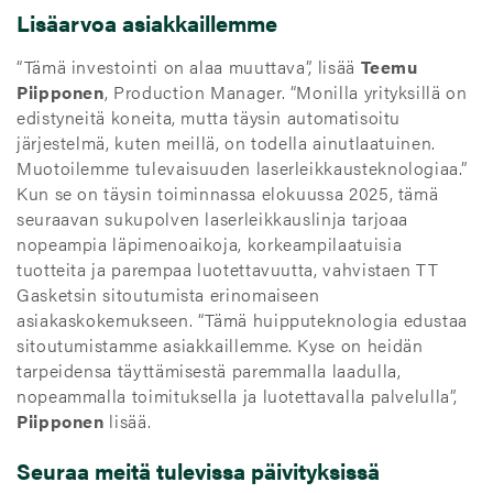
Lisäarvoa asiakkaillemme
“Tämä investointi on alaa muuttava”, lisää
Teemu
Piipponen
, Production Manager. “Monilla yrityksillä on
edistyneitä koneita, mutta täysin automatisoitu
järjestelmä, kuten meillä, on todella ainutlaatuinen.
Muotoilemme tulevaisuuden laserleikkausteknologiaa.”
Kun se on täysin toiminnassa elokuussa 2025, tämä
seuraavan sukupolven laserleikkauslinja tarjoaa
nopeampia läpimenoaikoja, korkeampilaatuisia
tuotteita ja parempaa luotettavuutta, vahvistaen TT
Gasketsin sitoutumista erinomaiseen
asiakaskokemukseen. “Tämä huipputeknologia edustaa
sitoutumistamme asiakkaillemme. Kyse on heidän
tarpeidensa täyttämisestä paremmalla laadulla,
nopeammalla toimituksella ja luotettavalla palvelulla”,
Piipponen
lisää.
Seuraa meitä tulevissa päivityksissä