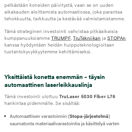
pelkästään koneiden päivitystä, vaan se on uuden
aikakauden aloittamista automaatiossa, joka parantaa
tehokkuutta, tarkkuutta ja kestävää valmistamistamme.
Tämä strateginen investointi vahvistaa pitkäaikaisia
kumppanuuksiamme
TRUMPF
,
TruTekniikan
ja
STOPAn
kanssa hyödyntäen heidän huipputeknologioitaan
tuotantokyvykkyytemme kehittämiseksi.
Yksittäistä konetta enemmän – täysin
automaattinen laserleikkauslinja
Tämä investointi ulottuu
TruLaser 5030 Fiber L76
hankintaa pidemmälle. Se sisältää:
Automaattisen varastoinnin (
Stopa-järjestelmä
)
saumatonta materiaalivarastointia ja käsittelyä varten