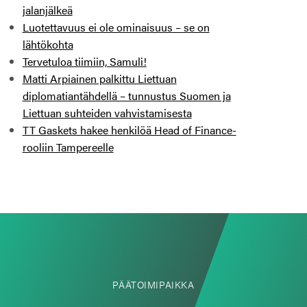
jalanjälkeä
Luotettavuus ei ole ominaisuus – se on
lähtökohta
Tervetuloa tiimiin, Samuli!
Matti Arpiainen palkittu Liettuan
diplomatiantähdellä – tunnustus Suomen ja
Liettuan suhteiden vahvistamisesta
TT Gaskets hakee henkilöä Head of Finance-
rooliin Tampereelle
PÄÄTOIMIPAIKKA