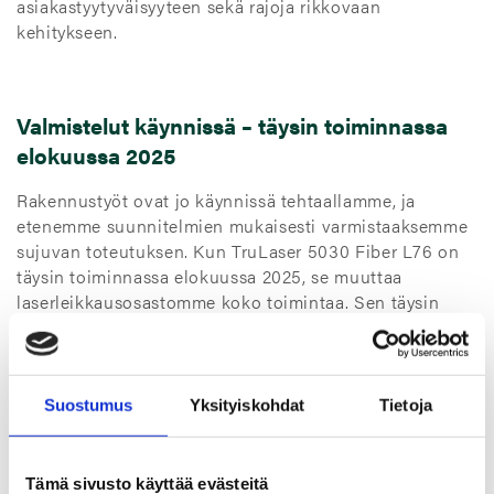
asiakastyytyväisyyteen sekä rajoja rikkovaan
kehitykseen.
Valmistelut käynnissä – täysin toiminnassa
elokuussa 2025
Rakennustyöt ovat jo käynnissä tehtaallamme, ja
etenemme suunnitelmien mukaisesti varmistaaksemme
sujuvan toteutuksen. Kun TruLaser 5030 Fiber L76 on
täysin toiminnassa elokuussa 2025, se muuttaa
laserleikkausosastomme koko toimintaa. Sen täysin
automatisoidut ominaisuudet, mukaan lukien
materiaalin käsittely integroidusta varastosta, vähentää
manuaalista työtä ja parantaa merkittävästi
tuotantoprosessiamme. Lisäksi modernisoitu laitteisto
Suostumus
Yksityiskohdat
Tietoja
vähentää suunnittelemattomien huoltojen tarvetta,
varmistaen luotettavan ja tasaisen tuotannon.
Tiimimme on suunnitellut vaiheittaisen siirtymän, joka
Tämä sivusto käyttää evästeitä