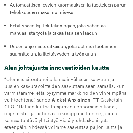
Automaattisen levyjen kuormauksen ja tuotteiden purun
tehokkuuden maksimoimiseksi
Kehittyneen lajitteluteknologian, joka vähentää
manuaalista työtä ja takaa tasaisen laadun
Uuden ohjelmistoratkaisun, joka optimoi tuotannon
suunnittelun, jäljitettävyyden ja työnkulun
Alan johtajuutta innovaatioiden kautta
“Olemme sitoutuneita kansainväliseen kasvuun ja
uusien kasvutavoitteiden saavuttamiseen samalla, kun
varmistamme, että pysymme markkinoiden vihreimpänä
vaihtoehtona”, sanoo
Aleksi Arpiainen
, TT Gasketsin
CEO. “Haluan kiittää lämpimästi erinomaisia kone-,
ohjelmisto- ja automaatiokumppaneitamme, joiden
kanssa tehtävä yhteistyö vie älytehdaskehitystä
eteenpäin. Yhdessä voimme saavuttaa paljon uutta ja