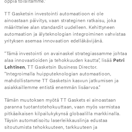
oppia toisiltamme.”
TT Gasketsin investointi automaatioon ei ole
ainoastaan päivitys, vaan strateginen ratkaisu, joka
määrittelee alan standardit uudelleen. Kehittyneen
automaation ja älyteknologian integroiminen vahvistaa
yrityksen asemaa innovaation edelläkävijänä.
“Tämä investointi on avainaskel strategiassamme johtaa
alaa innovaatioiden ja tehokkuuden kautta”, lisää
Petri
Lehtinen
, TT Gasketsin Business Director.
“Integroimalla huipputeknologian automaatioon,
mahdollistamme TT Gasketsin kasvun jatkumisen ja
asiakkaillemme entistä enemmän lisäarvoa.”
Tämän muutoksen myötä TT Gaskets ei ainoastaan
paranna tuotantotehokuuttaan, vaan myös varmistaa
pitkäaikaisen kilpailukykynsä globaalilla markkinalla.
Täysin automatisoitu laserleikkauslinja edustaa
sitoutumista tehokkuuteen, tarkkuuteen ja