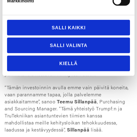
Markkinointi
mahdollistettu pitkäaikaisilla kumppanuuksilla
Trumpf:n, TruTekniikan ja Stopan kanssa, joiden
asiantuntemus ja teknologia ovat keskeisiä tämän
muutoksen toteuttamisessa.
SALLI KAIKKI
TruLaser 5030 Fiber L76 on keskeinen osa laajaa
investointiohjelmaamme, jonka tarkoituksena on
SALLI VALINTA
uudistaa ja modernisoida laserleikkausosastomme.
Tämä kehittynyt järjestelmä parantaa merkittävästi
KIELLÄ
toiminnallista tehokkuuttamme, kapasiteettia ja
ponnistuksia kestävän kehityksen eteen.
“Tämän investoinnin avulla emme vain päivitä koneita,
vaan parannamme tapaa, jolla palvelemme
asiakkaitamme”, sanoo
Teemu Sillanpää
, Purchasing
and Sourcing Manager. “Tämä yhteistyö Trumpf:n ja
TruTekniikan asiantuntevien tiimien kanssa
mahdollistaa meille kehitysloikan tehokkuudessa,
laadussa ja kestävyydessä”,
Sillanpää
lisää.