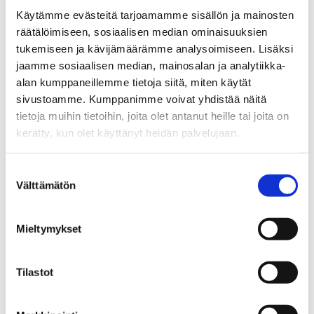
sisältää:
Käytämme evästeitä tarjoamamme sisällön ja mainosten
räätälöimiseen, sosiaalisen median ominaisuuksien
Ilmanvaihdon, sähköinfrastruktuurin ja valaistuksen
tukemiseen ja kävijämäärämme analysoimiseen. Lisäksi
päivittämisen
jaamme sosiaalisen median, mainosalan ja analytiikka-
alan kumppaneillemme tietoja siitä, miten käytät
Uuden pumppulinjan asentamisen edistyksellisten
sivustoamme. Kumppanimme voivat yhdistää näitä
toimintojen tukemiseksi
tietoja muihin tietoihin, joita olet antanut heille tai joita on
kerätty, kun olet käyttänyt heidän palvelujaan.
Välivaraston perustamisen keskeytyksettömän
tuotannon varmistamiseksi
Suostumuksen
Välttämätön
valinta
Sitoutuminen innovaatioon ja kestävämpään
kehitykseen
Mieltymykset
Vähentämällä manuaalista työtä, parantamalla
Tilastot
tehokkuutta ja minimoimalla jätteen määrää, TT
Gaskets vahvistaa sitoutumistaan kestävyyteen ja
asiakastäydellisyyteen. Tämä suuri investointi on