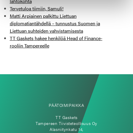
lähtökohta
Tervetuloa tiimiin, Samuli!
Matti Arpiainen palkittu Liettuan
diplomatiantähdellä – tunnustus Suomen ja
Liettuan suhteiden vahvistamisesta
TT Gaskets hakee henkilöä Head of Finance-
rooliin Tampereelle
PÄÄTOIMIPAIKKA
TT Gaskets
Tampereen Tiivisteteollisuus Oy
Alasniitynkatu 14,