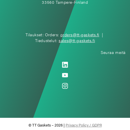
33560 Tampere-Finland
Tilaukset: Orders:
orders@tt-gaskets.fi
|
Tiedustelut:
sales@tt-gaskets.fi
Seuraa meitä
© TT Gaskets – 2026 |
Privacy Policy / GDPR