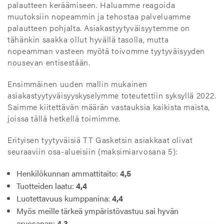
palautteen keräämiseen. Haluamme reagoida
muutoksiin nopeammin ja tehostaa palveluamme
palautteen pohjalta. Asiakastyytyväisyytemme on
tähänkin saakka ollut hyvällä tasolla, mutta
nopeamman vasteen myötä toivomme tyytyväisyyden
nousevan entisestään.
Ensimmäinen uuden mallin mukainen
asiakastyytyväisyyskyselymme toteutettiin syksyllä 2022.
Saimme kiitettävän määrän vastauksia kaikista maista,
joissa tällä hetkellä toimimme.
Erityisen tyytyväisiä TT Gasketsin asiakkaat olivat
seuraaviin osa-alueisiin (maksimiarvosana 5):
Henkilökunnan ammattitaito:
4,5
Tuotteiden laatu:
4,4
Luotettavuus kumppanina:
4,4
Myös meille tärkeä ympäristövastuu sai hyvän
arvosanan:
4,3