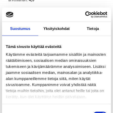
Kaikkien kyselyn osa-alueiden yhteisarvosanaksi
muodostui
4,17
ja NPS-tulos oli
47
. Olemme erittäin
ylpeitä hyvästä tuloksesta! Kaikki palaute on tärkeää ja
arvokasta. Olemme kiitollisia, että asiakkaamme
Suostumus
Yksityiskohdat
Tietoja
vastaavat haastatteluihin – näin voimme vastata myös
kysyntään paremmin.
Tämä sivusto käyttää evästeitä
Hyvien arvosanojen lisäksi olemme kiitollisia avoimesta
Käytämme evästeitä tarjoamamme sisällön ja mainosten
palautteesta, jota kyselyn yhteydessä saimme. Valtaosa
räätälöimiseen, sosiaalisen median ominaisuuksien
palautteesta oli hyvää ja kannustavaa, mutta
tukemiseen ja kävijämäärämme analysoimiseen. Lisäksi
luonnollisesti kommentit tarjosivat meille myös
jaamme sosiaalisen median, mainosalan ja analytiikka-
kehityskohteita. Huomasimme, että osa palautteista
alan kumppaneillemme tietoja siitä, miten käytät
liittyi toimitusaikoihin, joka sai myös heikoimman
arvosanan (3,7). Harmiksemme toimitusaikapyyntöihin
sivustoamme. Kumppanimme voivat yhdistää näitä
on voinut olla vaikeaa vastata heikon raaka-
tietoja muihin tietoihin, joita olet antanut heille tai joita on
ainesaatavuuden takia, ja saatavuusongelmista on ollut
kerätty, kun olet käyttänyt heidän palvelujaan.
paikoin saatavilla huonosti tietoa. Pyrimme jatkossa
parempaan tiedottamiseen sen tiedon puitteissa, jota
Suostumuksen