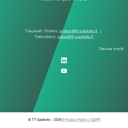
Tilaukset: Orders:
orders@tt-gaskets.fi
|
Tiedustelut:
sales@tt-gaskets.fi
Seuraa meitä
© TT Gaskets – 2026 |
Privacy Policy / GDPR