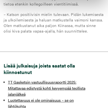
tietoa etenkin kollegoilleen vientitiimissä.
– Katson positiivisin mielin tulevaan. Pidän lukemisesta
ja ulkoilemisesta ja haluan matkustella vaimoni kanssa.
Olen matkustanut aika paljon Kiinassa, mutta sinne
olisi kiva palata vapaa-ajalla, hän suunnittelee.
Lisää julkaisuja joista saatat olla
kiinnostunut
TT Gasketsin vastuullisuusraportti 2025:
Mitattavaa edistystä kohti kevyempää teollista
jalanjälkeä
Luotettavuus ei ole ominaisuus – se on
lähtökohta