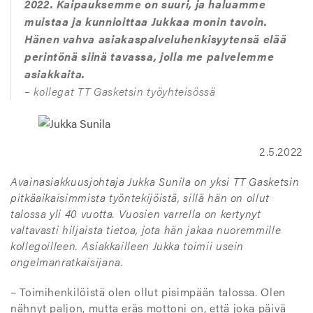
2022. Kaipauksemme on suuri, ja haluamme
muistaa ja kunnioittaa Jukkaa monin tavoin.
Hänen vahva asiakaspalveluhenkisyytensä elää
perintönä siinä tavassa, jolla me palvelemme
asiakkaita.
– kollegat TT Gasketsin työyhteisössä
2.5.2022
Avainasiakkuusjohtaja Jukka Sunila on yksi TT Gasketsin
pitkäaikaisimmista työntekijöistä, sillä hän on ollut
talossa yli 40 vuotta. Vuosien varrella on kertynyt
valtavasti hiljaista tietoa, jota hän jakaa nuoremmille
kollegoilleen. Asiakkailleen Jukka toimii usein
ongelmanratkaisijana.
– Toimihenkilöistä olen ollut pisimpään talossa. Olen
nähnyt paljon, mutta eräs mottoni on, että joka päivä