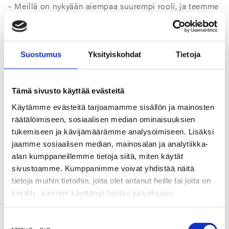
– Meillä on nykyään aiempaa suurempi rooli, ja teemme
yhteistyötä esimerkiksi tehtaiden suunnittelijoiden
kanssa jo projektien alkuvaiheessa. Tiivisteratkaisuiden
on oltava kilpailukykyisiä, joten talousosaamistakin
tässä työssä tarvitaan.
Suostumus
Yksityiskohdat
Tietoja
Jukka matkustaa työnsä puolesta paljon Euroopassa ja
Aasiassa. Ennen koronapandemiaa matkapäiviä kertyi
Tämä sivusto käyttää evästeitä
useina vuosina yli sata. Iso osa hänen asiakkaistaan on
Käytämme evästeitä tarjoamamme sisällön ja mainosten
moottoritehtaita, ja TT Gaskets on mukana, kun
räätälöimiseen, sosiaalisen median ominaisuuksien
tehtaissa kehitetään uusia moottorityyppejä.
tukemiseen ja kävijämäärämme analysoimiseen. Lisäksi
Kehitystyöhön osallistuminen vie koko yritystä
jaamme sosiaalisen median, mainosalan ja analytiikka-
eteenpäin.
alan kumppaneillemme tietoja siitä, miten käytät
– Parasta työssäni on, että se tarjoaa jatkuvasti uusia
sivustoamme. Kumppanimme voivat yhdistää näitä
haasteita ja mahdollisuuksia tutustua erilaisiin
tietoja muihin tietoihin, joita olet antanut heille tai joita on
kulttuureihin. Asiakassuhde alkaa usein siitä, että
kerätty, kun olet käyttänyt heidän palvelujaan.
ratkaisen jonkin ongelman, kuten vuodon. Minua
kannustavat eteenpäin tilanteet, joissa toteamme
Suostumuksen
asiakkaan kanssa, että suunnittelemani ratkaisu on