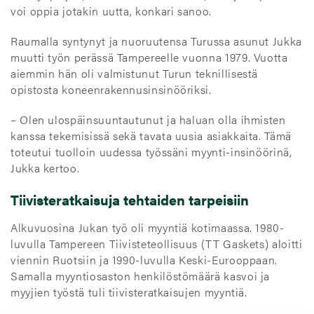
voi oppia jotakin uutta, konkari sanoo.
Raumalla syntynyt ja nuoruutensa Turussa asunut Jukka
muutti työn perässä Tampereelle vuonna 1979. Vuotta
aiemmin hän oli valmistunut Turun teknillisestä
opistosta koneenrakennusinsinööriksi.
– Olen ulospäinsuuntautunut ja haluan olla ihmisten
kanssa tekemisissä sekä tavata uusia asiakkaita. Tämä
toteutui tuolloin uudessa työssäni myynti-insinöörinä,
Jukka kertoo.
Tiivisteratkaisuja tehtaiden tarpeisiin
Alkuvuosina Jukan työ oli myyntiä kotimaassa. 1980-
luvulla Tampereen Tiivisteteollisuus (TT Gaskets) aloitti
viennin Ruotsiin ja 1990-luvulla Keski-Eurooppaan.
Samalla myyntiosaston henkilöstömäärä kasvoi ja
myyjien työstä tuli tiivisteratkaisujen myyntiä.