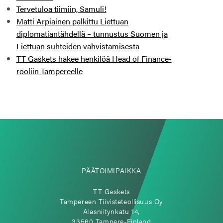
Tervetuloa tiimiin, Samuli!
Matti Arpiainen palkittu Liettuan
diplomatiantähdellä – tunnustus Suomen ja
Liettuan suhteiden vahvistamisesta
TT Gaskets hakee henkilöä Head of Finance-
rooliin Tampereelle
PÄÄTOIMIPAIKKA
TT Gaskets
Tampereen Tiivisteteollisuus Oy
Alasniitynkatu 14,
33560 Tampere-Finland