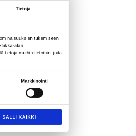
Tietoja
sen myötä. Tiivisteiden
aisilla pursotettavilla
unnossapito sekä Kanban-
 ominaisuuksien tukemiseen
tiikka-alan
ietoja muihin tietoihin, joita
motivaatiota myös
kaa samaa säveltä. Meillä
Markkinointi
na kaikilla on tyytyväinen
yötä
SALLI KAIKKI
aa monipuolisesti liikuntaa.