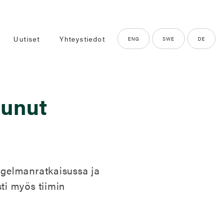
Uutiset
Yhteystiedot
ENG
SWE
DE
tunut
gelmanratkaisussa ja
sti myös tiimin