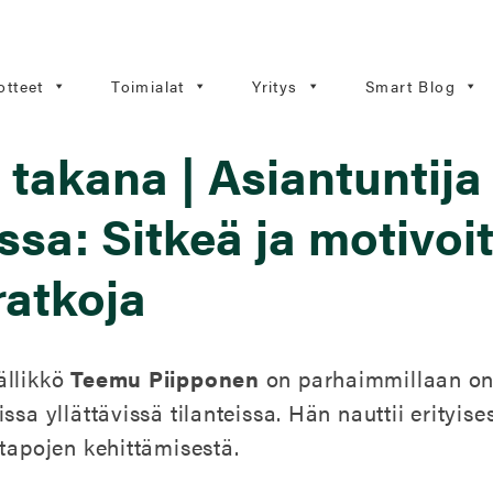
otteet
Toimialat
Yritys
Smart Blog
n takana | Asiantuntija
ssa: Sitkeä ja motivoi
ratkoja
ällikkö
Teemu Piipponen
on parhaimmillaan on
sa yllättävissä tilanteissa. Hän nauttii erityise
atapojen kehittämisestä.