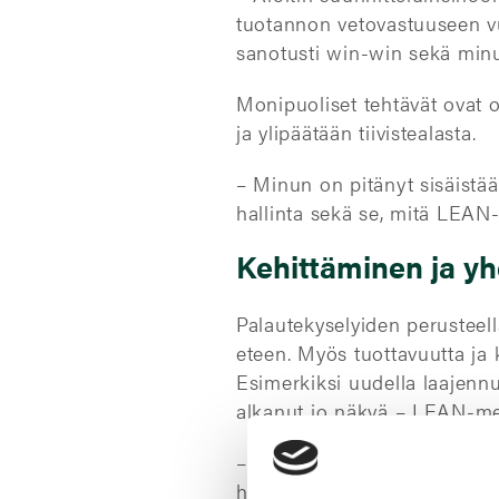
tuotannon vetovastuuseen vuo
sanotusti win-win sekä minul
Monipuoliset tehtävät ovat o
ja ylipäätään tiivistealasta.
– Minun on pitänyt sisäist
hallinta sekä se, mitä LEAN-
Kehittäminen ja yh
Palautekyselyiden perusteella
eteen. Myös tuottavuutta ja k
Esimerkiksi uudella laajenn
alkanut jo näkyä – LEAN-men
– Tykkään TT Gasketsin perhe
hyvinkin nopeasti. Henkilöst