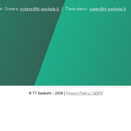
et: Orders:
orders@tt-gaskets.fi
| Tiedustelut:
sales@tt-gaskets.fi
© TT Gaskets – 2026 |
Privacy Policy / GDPR