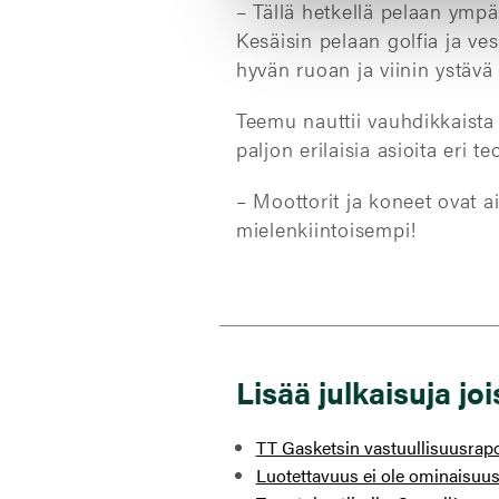
– Tällä hetkellä pelaan ympä
Kesäisin pelaan golfia ja ve
hyvän ruoan ja viinin ystäv
Teemu nauttii vauhdikkaista 
paljon erilaisia asioita eri 
– Moottorit ja koneet ovat a
mielenkiintoisempi!
Lisää julkaisuja jo
TT Gasketsin vastuullisuusrapor
Luotettavuus ei ole ominaisuus