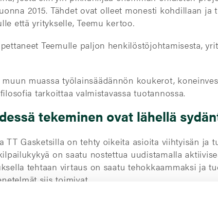
nna 2015. Tähdet ovat olleet monesti kohdillaan ja ti
le että yritykselle, Teemu kertoo.
pettaneet Teemulle paljon henkilöstöjohtamisesta, yri
ää muun muassa työlainsäädännön koukerot, koneinves
filosofia tarkoittaa valmistavassa tuotannossa.
dessä tekeminen ovat lähellä sydän
 TT Gasketsilla on tehty oikeita asioita viihtyisän ja t
ilpailukykyä on saatu nostettua uudistamalla aktiivises
uksella tehtaan virtaus on saatu tehokkaammaksi ja t
etelmät siis toimivat.
yritysmallista. Omistajat ovat läsnä, ja päätöksiä voi
öä kuunnellaan, ja yritys investoi vuosittain hyvin mit