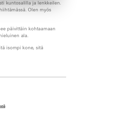
i kuntosalilla ja lenkkeilen.
aahiihtämässä. Olen myös
äsee päivittäin kohtaamaan
mieluinen ala.
tä isompi kone, sitä
keä