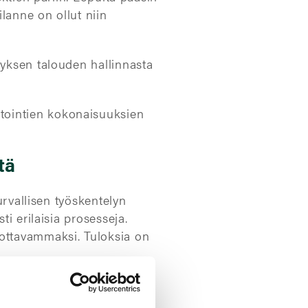
lanne on ollut niin
tyksen talouden hallinnasta
tointien kokonaisuuksien
tä
urvallisen työskentelyn
ti erilaisia prosesseja.
uottavammaksi. Tuloksia on
daan tarvittaessa tehdä
tavasti uuteen teknologiaan