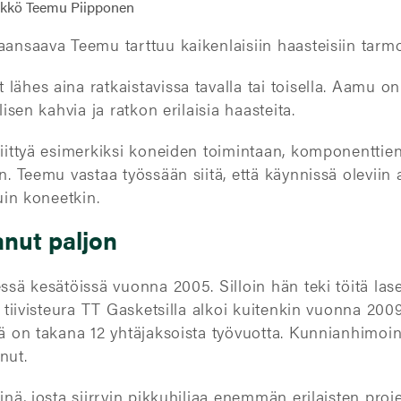
aansaava Teemu tarttuu kaikenlaisiin haasteisiin tarmo
lähes aina ratkaistavissa tavalla tai toisella. Aamu on
lisen kahvia ja ratkon erilaisia haasteita.
liittyä esimerkiksi koneiden toimintaan, komponenttie
n. Teemu vastaa työssään siitä, että käynnissä oleviin 
kuin koneetkin.
anut paljon
essä kesätöissä vuonna 2005. Silloin hän teki töitä la
n tiivisteura TT Gasketsilla alkoi kuitenkin vuonna 2009
llä on takana 12 yhtäjaksoista työvuotta. Kunnianhim
nut.
inä, josta siirryin pikkuhiljaa enemmän erilaisten proj