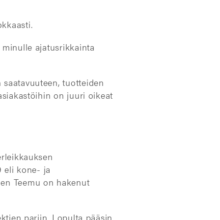
kkaasti.
 minulle ajatusrikkainta
n saatavuuteen, tuotteiden
asiakastöihin on juuri oikeat
serleikkauksen
 eli kone- ja
oinen Teemu on hakenut
ektien pariin. Lopulta pääsin