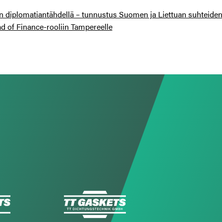
uan diplomatiantähdellä – tunnustus Suomen ja Liettuan suhteide
d of Finance-rooliin Tampereelle