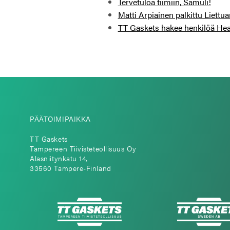
Tervetuloa tiimiin, Samuli!
Matti Arpiainen palkittu Liett
TT Gaskets hakee henkilöä Hea
PÄÄTOIMIPAIKKA
TT Gaskets
Tampereen Tiivisteteollisuus Oy
Alasniitynkatu 14,
33560 Tampere-Finland