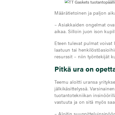
Määrätietoinen ja paljon aik
– Asiakkaiden ongelmat ovat 
aikaa. Silloin juon ison kupil
Eteen tulevat pulmat voivat 
laatuun tai henkilöstöasioihi
resurssit – niin työntekijät 
Pitkä ura on opett
Teemu aloitti uransa yrityks
jälkikäsittelyssä. Varsinaine
tuotantotekniikan insinööri
vastuuta ja on sitä myös saa
– Aloitin suunnitteluinsinöör