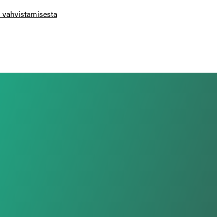
n vahvistamisesta