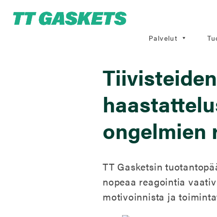
Palvelut
Tu
Tiivisteide
haastattelu
ongelmien 
TT Gasketsin tuotantopä
nopeaa reagointia vaativis
motivoinnista ja toimint