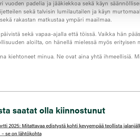
ri vuoden padelia ja jääkiekkoa sekä käyn säännöllisest
sijetteilen sekä talvisin lumilautailen ja käyn murtom
ä sekä rakastan matkustaa ympäri maailmaa.
päivistä sekä vapaa-ajalla että töissä. Vaikka hän pä
teollisuuden aloilta, on hänellä mielessä myös erityisen 
ina kiehtoneet minua. Ne ovat aina yhtä ihmeellisiä. Mi
ista saatat olla kiinnostunut
tti 2025: Mitattavaa edistystä kohti kevyempää teollista jalanjäl
 – se on lähtökohta