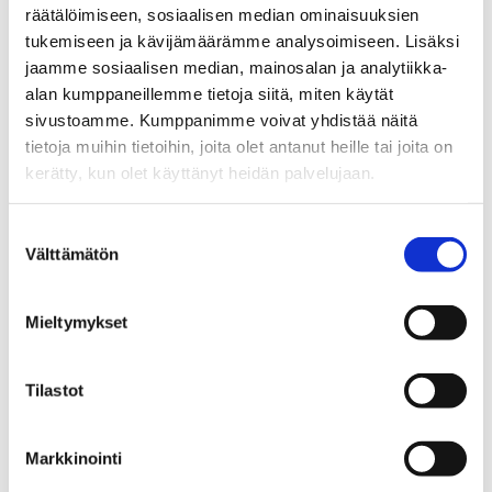
koneilta tuotteita jopa päivässä maailmalle.
räätälöimiseen, sosiaalisen median ominaisuuksien
Kunnossapidon aika lyhenee ja turhat seisakit
tukemiseen ja kävijämäärämme analysoimiseen. Lisäksi
vähenevät. Lyhyiden välimatkojen ansiosta voimme
jaamme sosiaalisen median, mainosalan ja analytiikka-
palvella Suomessa monenlaista teollisuutta.
alan kumppaneillemme tietoja siitä, miten käytät
Parhaimmillaan valmis spiraalitiiviste on perillä jo
sivustoamme. Kumppanimme voivat yhdistää näitä
seuraavana päivänä, myyntijohtaja Matti Salo lupaa.
tietoja muihin tietoihin, joita olet antanut heille tai joita on
kerätty, kun olet käyttänyt heidän palvelujaan.
Ympäristöystävällinen
valmistustapa
Suostumuksen
Välttämätön
valinta
Meillä TT Gasketsilla on syytä iloon: kotimainen työ
lisääntyy, logistiikka helpottuu ja tuoteperhe täydentyy.
Mieltymykset
Uudet koneet tukevat myös yrityksemme
ympäristöajattelua. Spiraalitiivisteet kääritään ohuesta
nauhasta, jolloin materiaalihukka jää minimiin.
Tilastot
Valmistusteknisesti turvalliset ja mittatarkat tiivisteet
täyttävät vaativammatkin standardit.
Markkinointi
– Monipuolinen materiaalivarasto pitää sisällään