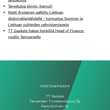
Tervetuloa tiimiin, Samuli!
Matti Arpiainen palkittu Liettuan
diplomatiantähdellä – tunnustus Suomen ja
Liettuan suhteiden vahvistamisesta
TT Gaskets hakee henkilöä Head of Finance-
rooliin Tampereelle
PÄÄTOIMIPAIKKA
TT Gaskets
Tampereen Tiivisteteollisuus Oy
Alasniitynkatu 14,