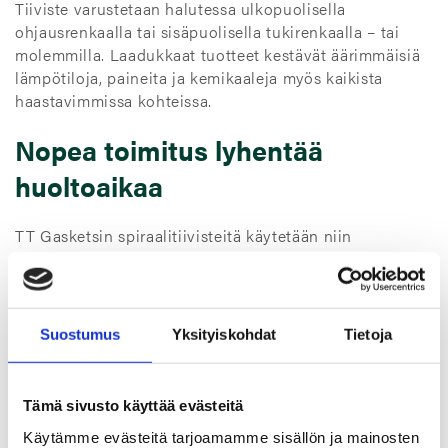
Tiiviste varustetaan halutessa ulkopuolisella
ohjausrenkaalla tai sisäpuolisella tukirenkaalla – tai
molemmilla. Laadukkaat tuotteet kestävät äärimmäisiä
lämpötiloja, paineita ja kemikaaleja myös kaikista
haastavimmissa kohteissa.
Nopea toimitus lyhentää
huoltoaikaa
TT Gasketsin spiraalitiivisteitä käytetään niin
voimalaitoksissa, sellutehtailla kuin esimerkiksi
kemianteollisuudessa. Nyt voimme palvella omalla
tuotannolla myös OEM-asiakkaita, kuten
moottoritehtaita ja pumppu- tai venttiilivalmistajia.
Suostumus
Yksityiskohdat
Tietoja
Semimetallitiivisteiden tuoteperhe kattaa aiempien
investointien ansiosta myös kampaprofiili- ja
metallivaippatiivisteiden valmistuksen.
Tämä sivusto käyttää evästeitä
– Materiaalivalinnoista riippuen saamme uusilta
Käytämme evästeitä tarjoamamme sisällön ja mainosten