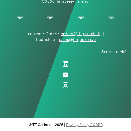
33560 Tampere-Finland
Tilaukset: Orders:
orders@tt-gaskets.fi
|
Tiedustelut:
sales@tt-gaskets.fi
Seuraa meitä
© TT Gaskets – 2026 |
Privacy Policy / GDPR