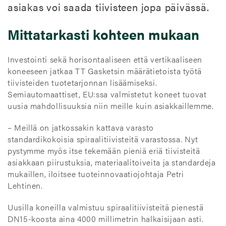
asiakas voi saada tiivisteen jopa päivässä.
Mittatarkasti kohteen mukaan
Investointi sekä horisontaaliseen että vertikaaliseen
koneeseen jatkaa TT Gasketsin määrätietoista työtä
tiivisteiden tuotetarjonnan lisäämiseksi.
Semiautomaattiset, EU:ssa valmistetut koneet tuovat
uusia mahdollisuuksia niin meille kuin asiakkaillemme.
– Meillä on jatkossakin kattava varasto
standardikokoisia spiraalitiivisteitä varastossa. Nyt
pystymme myös itse tekemään pieniä eriä tiivisteitä
asiakkaan piirustuksia, materiaalitoiveita ja standardeja
mukaillen, iloitsee tuoteinnovaatiojohtaja Petri
Lehtinen.
Uusilla koneilla valmistuu spiraalitiivisteitä pienestä
DN15-koosta aina 4000 millimetrin halkaisijaan asti.