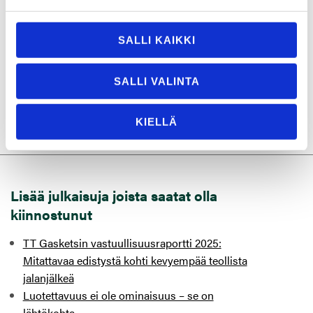
kirkkaita materiaaleja, kuten AISI 316, AISI 321, AISI 347
tai Monel 400. Tiivistävänä täyteaineena toimii yleensä
SALLI KAIKKI
grafiitti. Oli tarpeesi sitten poikkeuksellisen kokoinen
tiiviste nopealla toimituksella tai vaikka
parinkymmenen kappaleen erä perustavaraa, ota
SALLI VALINTA
yhteyttä!
KIELLÄ
Lisää julkaisuja joista saatat olla
kiinnostunut
TT Gasketsin vastuullisuusraportti 2025:
Mitattavaa edistystä kohti kevyempää teollista
jalanjälkeä
Luotettavuus ei ole ominaisuus – se on
lähtökohta