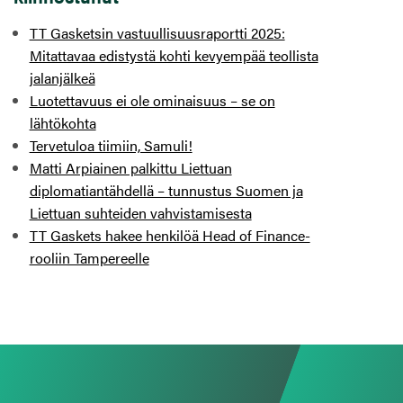
TT Gasketsin vastuullisuusraportti 2025:
Mitattavaa edistystä kohti kevyempää teollista
jalanjälkeä
Luotettavuus ei ole ominaisuus – se on
lähtökohta
Tervetuloa tiimiin, Samuli!
Matti Arpiainen palkittu Liettuan
diplomatiantähdellä – tunnustus Suomen ja
Liettuan suhteiden vahvistamisesta
TT Gaskets hakee henkilöä Head of Finance-
rooliin Tampereelle