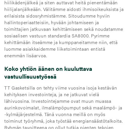
hiilikädenjälkeä ja siten auttavat heitä pienentämään
hiilijalanjälkeään. Välitämme aidosti ihmisoikeuksista ja
erilaisista sidosryhmistämme. Sitoudumme hyviin
hallintoperiaatteisiin, hyvään johtamiseen ja
toimittajien jatkuvaan kehittämiseen sekä noudatamme
sosiaalisen vastuun standardia SA8000. Pyrimme
kehittämään itseämme ja kumppaneitamme niin, että
luomme asiakkaidemme liiketoimintaan entistä
enemmän lisäarvoa.
Koko yhtiön äänen on kuuluttava
vastuullisuustyössä
TT Gasketsilla on tehty viime vuosina isoja kestävän
kehityksen investointeja, ja ne jatkuvat vielä
lähivuosina. Investointejamme ovat muun muassa
aurinkovoimalat, ilmalämpöpumput sekä maalämpö- ja
-kylmäjärjestelmä. Tänä vuonna meillä on myös
toiminut työryhmä, joka työstää energiansäästötalkoita.
Ryhmän tavoitteena on ollut tutkia pienten tekojen