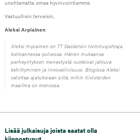
unohtamatta omaa hyvinvointiamme.
Vastuullisin terveisin,
Aleksi Arpiainen
Aleksi Arpiainen on TT Gasketsin toimitusjohtaja
kolmannessa polvessa. Hänen mukaansa
perheyrityksen menestystä ruokkivat jatkuva
kehittyminen ja innovatiivisuus. Blogissa Aleksi
valottaa ajatuksiaan siitä, mihin tiivisteiden
maailma on menossa.
Lisää julkaisuja joista saatat olla
kiinnostunut