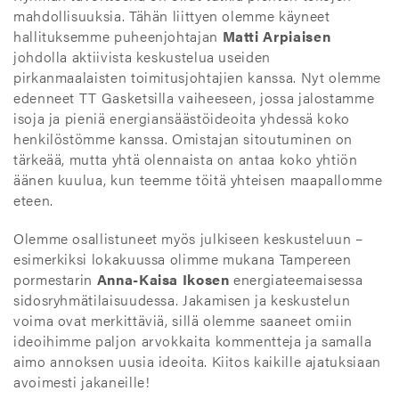
mahdollisuuksia. Tähän liittyen olemme käyneet
hallituksemme puheenjohtajan
Matti Arpiaisen
johdolla aktiivista keskustelua useiden
pirkanmaalaisten toimitusjohtajien kanssa. Nyt olemme
edenneet TT Gasketsilla vaiheeseen, jossa jalostamme
isoja ja pieniä energiansäästöideoita yhdessä koko
henkilöstömme kanssa. Omistajan sitoutuminen on
tärkeää, mutta yhtä olennaista on antaa koko yhtiön
äänen kuulua, kun teemme töitä yhteisen maapallomme
eteen.
Olemme osallistuneet myös julkiseen keskusteluun –
esimerkiksi lokakuussa olimme mukana Tampereen
pormestarin
Anna-Kaisa Ikosen
energiateemaisessa
sidosryhmätilaisuudessa. Jakamisen ja keskustelun
voima ovat merkittäviä, sillä olemme saaneet omiin
ideoihimme paljon arvokkaita kommentteja ja samalla
aimo annoksen uusia ideoita. Kiitos kaikille ajatuksiaan
avoimesti jakaneille!