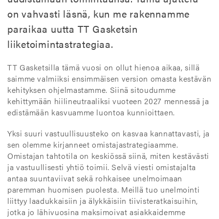
on vahvasti läsnä, kun me rakennamme
paraikaa uutta TT Gasketsin
liiketoimintastrategiaa.
TT Gasketsilla tämä vuosi on ollut hienoa aikaa, sillä
saimme valmiiksi ensimmäisen version omasta kestävän
kehityksen ohjelmastamme. Siinä sitoudumme
kehittymään hiilineutraaliksi vuoteen 2027 mennessä ja
edistämään kasvuamme luontoa kunnioittaen.
Yksi suuri vastuullisuusteko on kasvaa kannattavasti, ja
sen olemme kirjanneet omistajastrategiaamme.
Omistajan tahtotila on keskiössä siinä, miten kestävästi
ja vastuullisesti yhtiö toimii. Selvä viesti omistajalta
antaa suuntaviivat sekä rohkaisee unelmoimaan
paremman huomisen puolesta. Meillä tuo unelmointi
liittyy laadukkaisiin ja älykkäisiin tiivisteratkaisuihin,
jotka jo lähivuosina maksimoivat asiakkaidemme