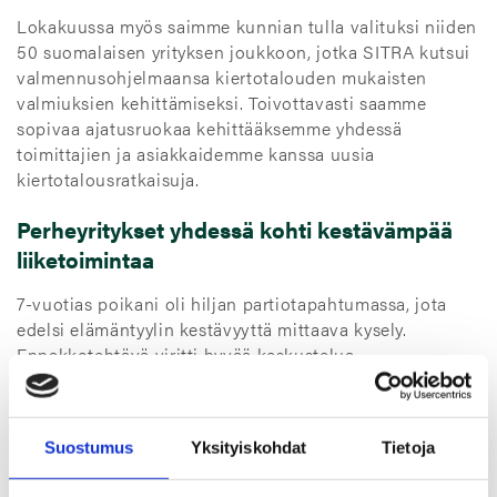
Lokakuussa myös saimme kunnian tulla valituksi niiden
50 suomalaisen yrityksen joukkoon, jotka SITRA kutsui
valmennusohjelmaansa kiertotalouden mukaisten
valmiuksien kehittämiseksi. Toivottavasti saamme
sopivaa ajatusruokaa kehittääksemme yhdessä
toimittajien ja asiakkaidemme kanssa uusia
kiertotalousratkaisuja.
Perheyritykset yhdessä kohti kestävämpää
liiketoimintaa
7-vuotias poikani oli hiljan partiotapahtumassa, jota
edelsi elämäntyylin kestävyyttä mittaava kysely.
Ennakkotehtävä viritti hyvää keskustelua
perheessämme, mutta paras anti tuli tapahtuman
jälkeen. Poikani ryhmä oli saanut kehuja siitä, että
ryhmän elintavat rasittivat maapalloa kaikista mukana
Suostumus
Yksityiskohdat
Tietoja
olleista vähiten. Tämä ei kuitenkaan tuntunut pojastani
kovin hyvältä suoritukselta, sillä ryhmä oli kuullut, että