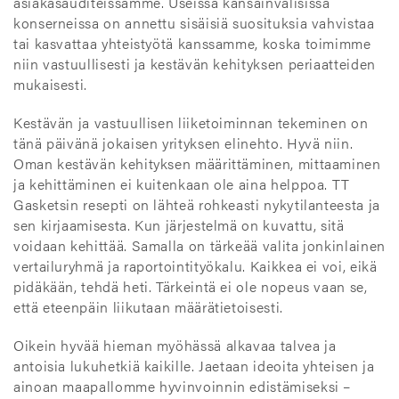
asiakasauditeissamme. Useissa kansainvälisissä
konserneissa on annettu sisäisiä suosituksia vahvistaa
tai kasvattaa yhteistyötä kanssamme, koska toimimme
niin vastuullisesti ja kestävän kehityksen periaatteiden
mukaisesti.
Kestävän ja vastuullisen liiketoiminnan tekeminen on
tänä päivänä jokaisen yrityksen elinehto. Hyvä niin.
Oman kestävän kehityksen määrittäminen, mittaaminen
ja kehittäminen ei kuitenkaan ole aina helppoa. TT
Gasketsin resepti on lähteä rohkeasti nykytilanteesta ja
sen kirjaamisesta. Kun järjestelmä on kuvattu, sitä
voidaan kehittää. Samalla on tärkeää valita jonkinlainen
vertailuryhmä ja raportointityökalu. Kaikkea ei voi, eikä
pidäkään, tehdä heti. Tärkeintä ei ole nopeus vaan se,
että eteenpäin liikutaan määrätietoisesti.
Oikein hyvää hieman myöhässä alkavaa talvea ja
antoisia lukuhetkiä kaikille. Jaetaan ideoita yhteisen ja
ainoan maapallomme hyvinvoinnin edistämiseksi –