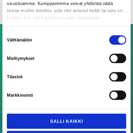
sivustoamme. Kumppanimme voivat yhdistää näitä
tietoja muihin tietoihin, joita olet antanut heille tai joita on
kerätty, kun olet käyttänyt heidän palvelujaan.
Suostumuksen
Välttämätön
valinta
HUVUDKONTOR
Mieltymykset
TT Gaskets
Tampereen Tiivisteteollisuus Oy
Tilastot
Alasniitynkatu 14,
33560 Tampere-Finland
Markkinointi
Beställning: Orders:
orders@tt-gaskets.fi
|
SALLI KAIKKI
Förfrågningar:
sales@tt-gaskets.fi