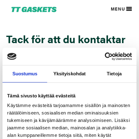
MENU
Tack för att du kontaktar
oss! Vår försäljning
kontaktar dig så snart
Suostumus
Yksityiskohdat
Tietoja
som möjligt.
Tämä sivusto käyttää evästeitä
Observera: På grund av ett stort antal meddelanden som vi
får kan det ibland vara en liten fördröjning i vårt svar. Vi
Käytämme evästeitä tarjoamamme sisällön ja mainosten
försöker dock alltid komma tillbaka till dig så snart vi kan.
räätälöimiseen, sosiaalisen median ominaisuuksien
tukemiseen ja kävijämäärämme analysoimiseen. Lisäksi
Tack, ha en bra dag!
jaamme sosiaalisen median, mainosalan ja analytiikka-
alan kumppaneillemme tietoja siitä, miten käytät