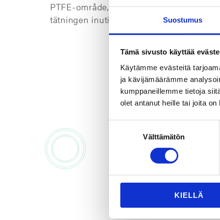
PTFE-område, vilket säkerställer att den
tätningen inuti förblir intakt trots mindre 
Suostumus
Tämä sivusto käyttää eväste
Käytämme evästeitä tarjoama
ja kävijämäärämme analysoim
kumppaneillemme tietoja siitä
olet antanut heille tai joita o
Bes
Suostumuksen
Välttämätön
valinta
KIELLÄ