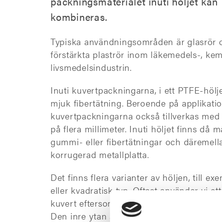
packningsmaterialet inuti höljet kan
kombineras.
Typiska användningsområden är glasrör 
förstärkta plaströr inom läkemedels-, ke
livsmedelsindustrin.
Inuti kuvertpackningarna, i ett PTFE-hölje
mjuk fibertätning. Beroende på applikati
kuvertpackningarna också tillverkas med 
på flera millimeter. Inuti höljet finns då
gummi- eller fibertätningar och däremell
korrugerad metallplatta.
Det finns flera varianter av höljen, till exe
eller kvadratisk typ. Oftast använder vi ett
kuvert eftersom flödet av media förblir of
Den inre ytan av kvadrattypskuvertet har 