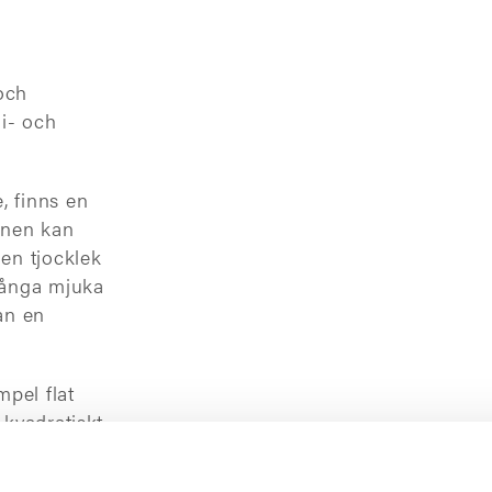
och
mi- och
, finns en
onen kan
en tjocklek
 många mjuka
an en
mpel flat
 kvadratiskt
örändrat.
ett djupt