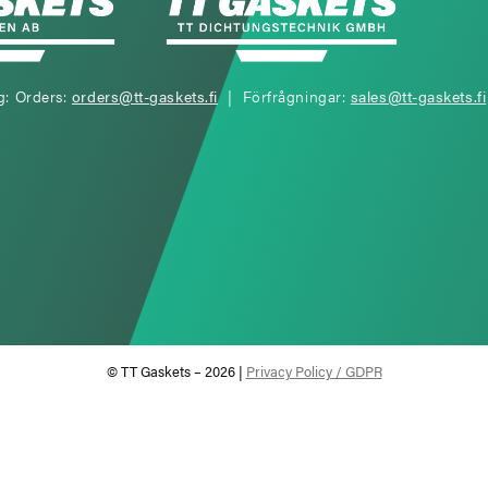
g: Orders:
orders@tt-gaskets.fi
| Förfrågningar:
sales@tt-gaskets.fi
© TT Gaskets – 2026 |
Privacy Policy / GDPR