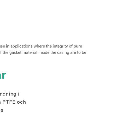
r
ndning i
en PTFE och
os