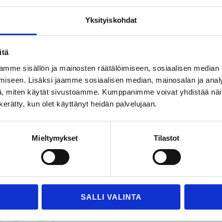
 mjuka
inre skador.
Yksityiskohdat
itä
mme sisällön ja mainosten räätälöimiseen, sosiaalisen median
iseen. Lisäksi jaamme sosiaalisen median, mainosalan ja analy
, miten käytät sivustoamme. Kumppanimme voivat yhdistää näitä t
n kerätty, kun olet käyttänyt heidän palvelujaan.
täll dina kuvertpackninga
Mieltymykset
Tilastot
Kontakta oss
Vår säljpersonal hjälper dig gärna.
SALLI VALINTA