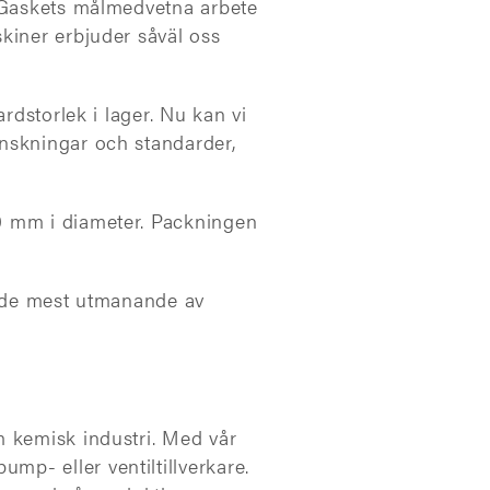
T Gaskets målmedvetna arbete
kiner erbjuder såväl oss
rdstorlek i lager. Nu kan vi
nskningar och standarder,
0 mm i diameter. Packningen
i de mest utmanande av
m kemisk industri. Med vår
p- eller ventiltillverkare.