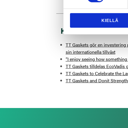
KIELLÄ
Kanske är du ocks
TT Gaskets gör en investering p
sin internationella tillväxt
“I enjoy seeing how something 
TT Gaskets tilldelas EcoVadis g
TT Gaskets to Celebrate the La
TT Gaskets and Donit Strengthe