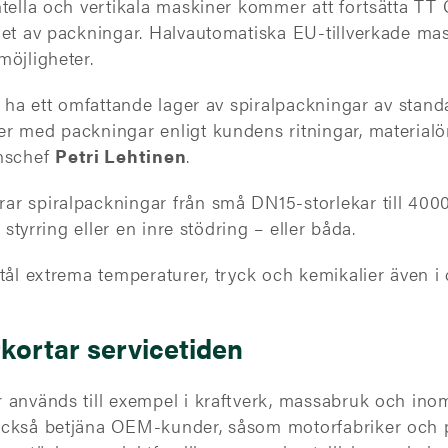
ntella och vertikala maskiner kommer att fortsätta T
det av packningar. Halvautomatiska EU-tillverkade mas
möjligheter.
t ha ett omfattande lager av spiralpackningar av standa
r med packningar enligt kundens ritningar, materialö
onschef
Petri Lehtinen
.
ar spiralpackningar från små DN15-storlekar till 400
 styrring eller en inre stödring – eller båda.
 tål extrema temperaturer, tryck och kemikalier även 
kortar servicetiden
 används till exempel i kraftverk, massabruk och ino
ckså betjäna OEM-kunder, såsom motorfabriker och pum