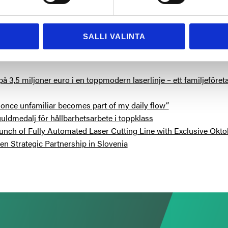
SALLI VALINTA
å intresserad av
å 3,5 miljoner euro i en toppmodern laserlinje – ett familjeföre
once unfamiliar becomes part of my daily flow”
uldmedalj för hållbarhetsarbete i toppklass
unch of Fully Automated Laser Cutting Line with Exclusive Okto
n Strategic Partnership in Slovenia