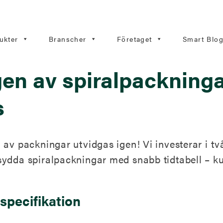
ukter
Branscher
Företaget
Smart Blo
gen av spiralpackninga
s
 av packningar utvidgas igen! Vi investerar i tv
ydda spiralpackningar med snabb tidtabell – ku
 specifikation