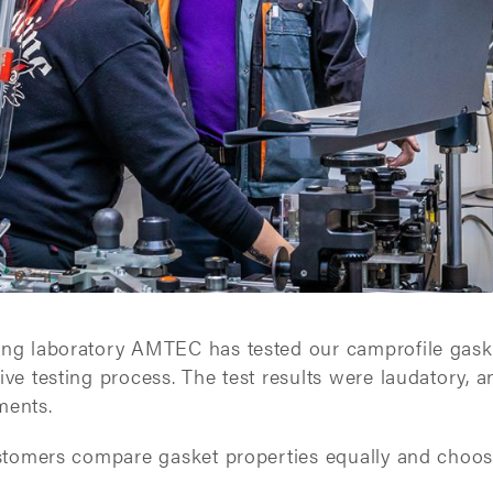
ing laboratory AMTEC has tested our camprofile gask
ive testing process. The test results were laudatory,
ments.
ustomers compare gasket properties equally and choos