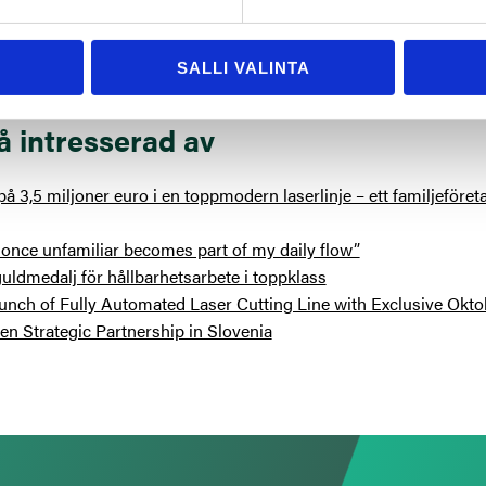
SALLI VALINTA
å intresserad av
å 3,5 miljoner euro i en toppmodern laserlinje – ett familjeföre
once unfamiliar becomes part of my daily flow”
uldmedalj för hållbarhetsarbete i toppklass
unch of Fully Automated Laser Cutting Line with Exclusive Okto
n Strategic Partnership in Slovenia