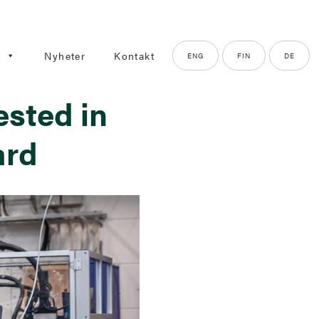
g
Nyheter
Kontakt
ENG
FIN
DE
ested in
ard