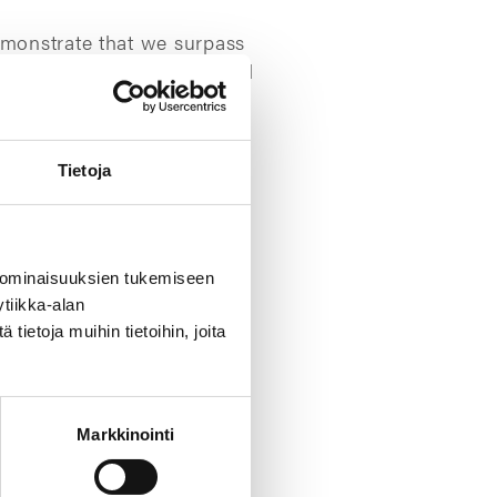
emonstrate that we surpass
eliable at the level required
Tietoja
s in the process industry
nt gaskets in customized
 ominaisuuksien tukemiseen
tiikka-alan
ietoja muihin tietoihin, joita
or that in our product
ions even for our
Markkinointi