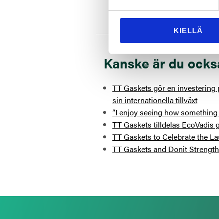
KIELLÄ
Kanske är du ocks
TT Gaskets gör en investering p
sin internationella tillväxt
“I enjoy seeing how something 
TT Gaskets tilldelas EcoVadis g
TT Gaskets to Celebrate the La
TT Gaskets and Donit Strengthe