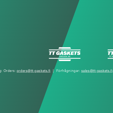
g: Orders:
orders@tt-gaskets.fi
| Förfrågningar:
sales@tt-gaskets.fi