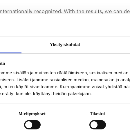
nternationally recognized. With the results, we can d
s industry and ensure that our camprofile gaskets are r
 Smart Product Specialist
Jaakko Niukkala
.
nding environments
Yksityiskohdat
-suited for demanding conditions, such as application
ufacture these high-temperature and pressure-resista
itä
.
mme sisällön ja mainosten räätälöimiseen, sosiaalisen median
iseen. Lisäksi jaamme sosiaalisen median, mainosalan ja analy
ues at TT Gaskets.
, miten käytät sivustoamme. Kumppanimme voivat yhdistää näitä t
n kerätty, kun olet käyttänyt heidän palvelujaan.
hat we meet certain requirements, but we don’t settle f
ontinuously improve our operations and develop solut
 needs,” Niukkala sums up.
Mieltymykset
Tilastot
ofile gaskets