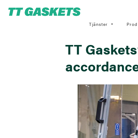
Tjänster
Prod
TT Gaskets’
accordance