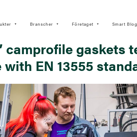
ukter
Branscher
Företaget
Smart Blo
 camprofile gaskets t
 with EN 13555 stand