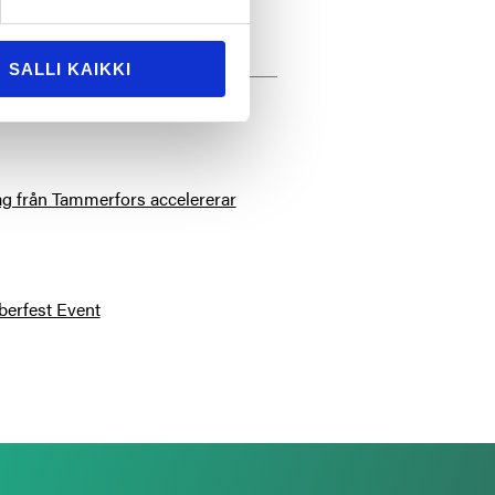
SALLI KAIKKI
tag från Tammerfors accelererar
berfest Event