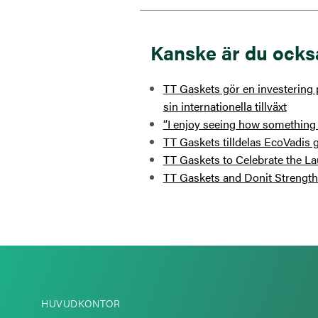
Kanske är du ocks
TT Gaskets gör en investering p
sin internationella tillväxt
“I enjoy seeing how something 
TT Gaskets tilldelas EcoVadis g
TT Gaskets to Celebrate the La
TT Gaskets and Donit Strengthe
HUVUDKONTOR