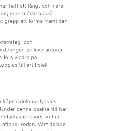
ar haft ett långt och nära
nden; man måste också
ivt grepp att forma framtiden
xtstrategi och
ärderingen av leverantörer,
n förs vidare på
las till artificiell
 inköpsavdelning lyckats
. Under denna osäkra tid har
r starkaste resurs. Vi har
rationer redan. Vårt delade