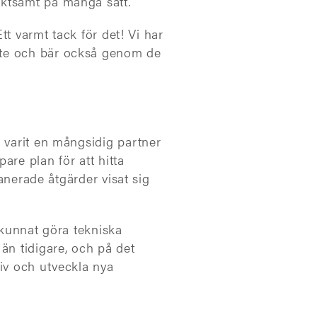
uktsamt på många sätt.
tt varmt tack för det! Vi har
ete och bär också genom de
 varit en mångsidig partner
are plan för att hitta
lanerade åtgärder visat sig
 kunnat göra tekniska
n tidigare, och på det
tiv och utveckla nya