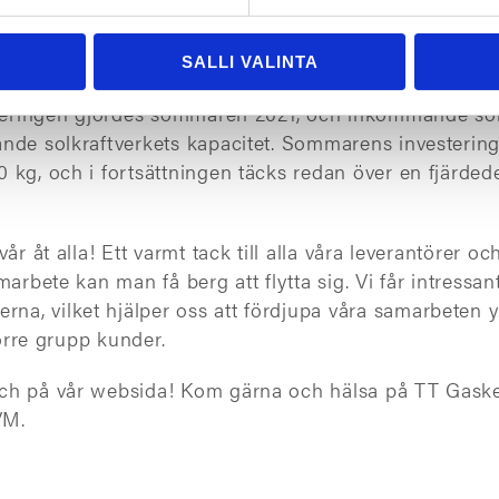
mar. Trots att vi förberett oss väl, har situationen inv
SALLI VALINTA
aftigt, men som tur är har investeringen i en solcell
esteringen gjordes sommaren 2021, och inkommande s
nde solkraftverkets kapacitet. Sommarens investering
 kg, och i fortsättningen täcks redan över en fjärded
år åt alla! Ett varmt tack till alla våra leverantörer o
arbete kan man få berg att flytta sig. Vi får intressant
, vilket hjälper oss att fördjupa våra samarbeten yt
törre grupp kunder.
ch på vår websida! Kom gärna och hälsa på TT Gaske
VM.