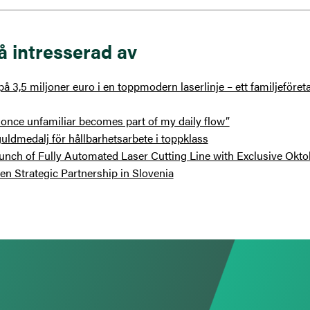
å intresserad av
å 3,5 miljoner euro i en toppmodern laserlinje – ett familjeföre
once unfamiliar becomes part of my daily flow”
uldmedalj för hållbarhetsarbete i toppklass
unch of Fully Automated Laser Cutting Line with Exclusive Okto
n Strategic Partnership in Slovenia