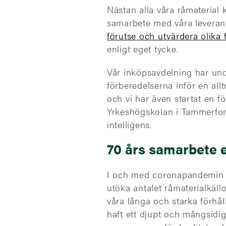
Nästan alla våra råmaterial 
samarbete med våra leveran
förutse och utvärdera olika 
enligt eget tycke.
Vår inköpsavdelning har unde
förberedelserna inför en all
och vi har även startat en f
Yrkeshögskolan i Tammerfors 
intelligens.
70 års samarbete 
I och med coronapandemin ble
utöka antalet råmaterialkäl
våra långa och starka förhåll
haft ett djupt och mångsidig