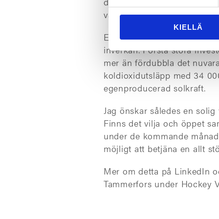
dagar eller på bara några tim
våra slutprodukter.
KIELLÄ
Energipriserna har stigit kr
inverkan. Första stora inv
mer än fördubbla det nuvara
koldioxidutsläpp med 34 000
egenproducerad solkraft.
Jag önskar således en solig v
Finns det vilja och öppet sam
under de kommande månaderna
möjligt att betjäna en allt s
Mer om detta på LinkedIn o
Tammerfors under Hockey 