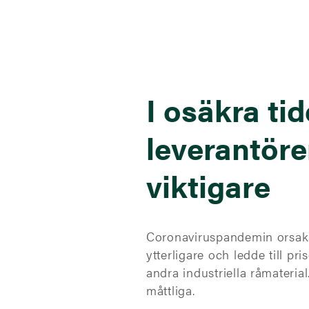
I osäkra tid
leverantöre
viktigare
Coronaviruspandemin orsakade
ytterligare och ledde till pr
andra industriella råmaterial
måttliga.