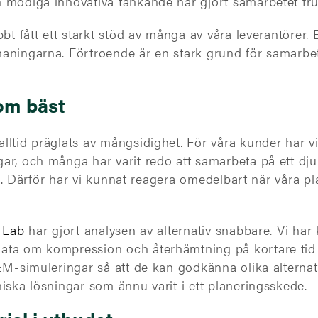
 modiga innovativa tänkande har gjort samarbetet fr
bt fått ett starkt stöd av många av våra leverantörer. E
maningarna. Förtroende är en stark grund för samarb
som bäst
lltid präglats av mångsidighet. För våra kunder har vi
r, och många har varit redo att samarbeta på ett djup
ial. Därför har vi kunnat reagera omedelbart när våra p
t Lab
har gjort analysen av alternativ snabbare. Vi har
ata om kompression och återhämtning på kortare tid ä
FEM-simuleringar så att de kan godkänna olika alterna
iska lösningar som ännu varit i ett planeringsskede.