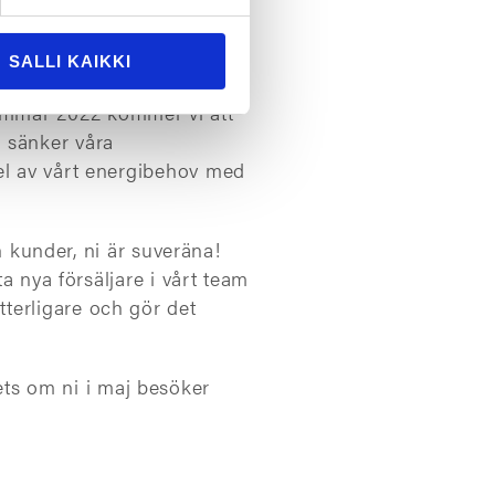
erkat på prissättningen av
SALLI KAIKKI
sanläggning hämmat deras
ommar 2022 kommer vi att
 sänker våra
el av vårt energibehov med
ch kunder, ni är suveräna!
a nya försäljare i vårt team
terligare och gör det
ts om ni i maj besöker