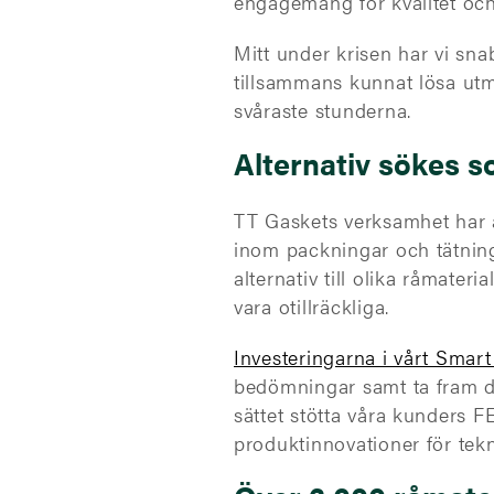
engagemang för kvalitet och
Mitt under krisen har vi snab
tillsammans kunnat lösa ut
svåraste stunderna.
Alternativ sökes 
TT Gaskets verksamhet har a
inom packningar och tätninga
alternativ till olika råmater
vara otillräckliga.
Investeringarna i vårt Smar
bedömningar samt ta fram d
sättet stötta våra kunders 
produktinnovationer för tekn