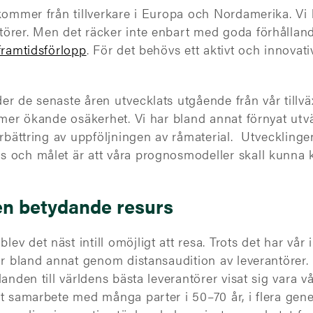
kommer från tillverkare i Europa och Nordamerika. Vi h
törer. Men det räcker inte enbart med goda förhålla
framtidsförlopp
. För det behövs ett aktivt och innovat
r de senaste åren utvecklats utgående från vår tillvä
tmer ökande osäkerhet. Vi har bland annat förnyat utv
örbättring av uppföljningen av råmaterial. Utvecklinge
och målet är att våra prognosmodeller skall kunna kopp
en betydande resurs
v det näst intill omöjligt att resa. Trots det har vår
lor bland annat genom distansaudition av leverantörer
anden till världens bästa leverantörer visat sig vara vå
t samarbete med många parter i 50–70 år, i flera gene