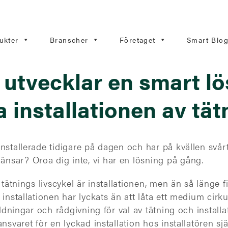
ukter
Branscher
Företaget
Smart Blo
utvecklar en smart lö
ra installationen av tä
nstallerade tidigare på dagen och har på kvällen svår
sar? Oroa dig inte, vi har en lösning på gång.
 tätnings livscykel är installationen, men än så länge 
 installationen har lyckats än att låta ett medium cirk
ildningar och rådgivning för val av tätning och installat
ansvaret för en lyckad installation hos installatören sj