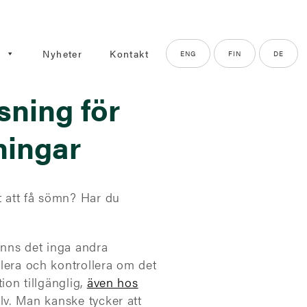
g
Nyheter
Kontakt
ENG
FIN
DE
sning för
tningar
t att få sömn? Har du
finns det inga andra
ulera och kontrollera om det
ion tillgänglig,
även hos
älv. Man kanske tycker att