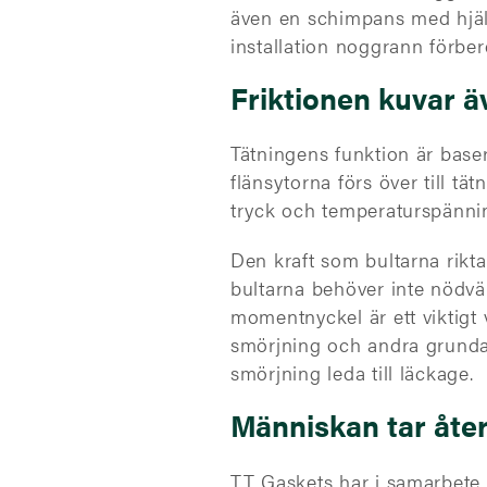
även en schimpans med hjälp 
installation noggrann förbe
Friktionen kuvar ä
Tätningens funktion är bas
flänsytorna förs över till tät
tryck och temperaturspänning
Den kraft som bultarna rikta
bultarna behöver inte nödvän
momentnyckel är ett viktigt v
smörjning och andra grundarb
smörjning leda till läckage.
Människan tar åter
TT Gaskets har i samarbete 