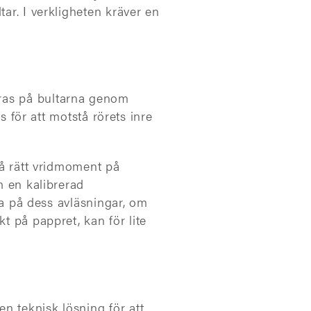
ar. I verkligheten kräver en
eras på bultarna genom
s för att motstå rörets inre
så rätt vridmoment på
m en kalibrerad
ita på dess avläsningar, om
t på pappret, kan för lite
n teknisk lösning för att