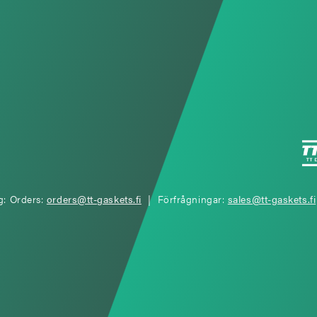
g: Orders:
orders@tt-gaskets.fi
| Förfrågningar:
sales@tt-gaskets.fi