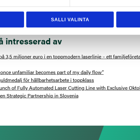
SALLI VALINTA
å intresserad av
å 3,5 miljoner euro i en toppmodern laserlinje – ett familjeföre
once unfamiliar becomes part of my daily flow”
uldmedalj för hållbarhetsarbete i toppklass
unch of Fully Automated Laser Cutting Line with Exclusive Okto
n Strategic Partnership in Slovenia