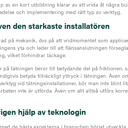
av en kort utbildning klarar av att vrida åt några bult
redelse och implementering med rätt typ av verktyg.
ven den starkaste installatören
erad på mekanik, dvs på att vridmomentet som applic
ningens yta och leder till att flänsanslutningen försegla
, vilket förhindrar läckage.
r på tätningen beror till betydande del på friktionen, 
digtvis betyda tillräckligt yttryck i tätningen. Även o
erktyg vid tätningsinstallationer, bör man inte blint l
eten inte är utförda. Även om allt alltså utförs korrek
igen hjälp av teknologin
med de bästa experterna i branschen börjat utveckla e