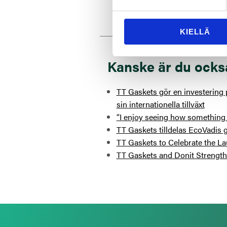
KIELLÄ
Kanske är du ocks
TT Gaskets gör en investering p
sin internationella tillväxt
“I enjoy seeing how something 
TT Gaskets tilldelas EcoVadis g
TT Gaskets to Celebrate the La
TT Gaskets and Donit Strengthe