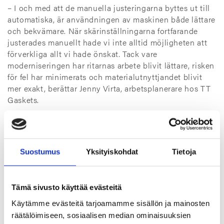
– I och med att de manuella justeringarna byttes ut till
automatiska, är användningen av maskinen både lättare
och bekvämare. När skärinställningarna fortfarande
justerades manuellt hade vi inte alltid möjligheten att
förverkliga allt vi hade önskat. Tack vare
moderniseringen har ritarnas arbete blivit lättare, risken
för fel har minimerats och materialutnyttjandet blivit
mer exakt, berättar Jenny Virta, arbetsplanerare hos TT
Gaskets.
– Moderniseringen av vattenskäraren förbättrade också
arbetssäkerheten och -trivseln. Man behöver inte längre
klättra upp på maskinen, vilket brukade ske flera gånger
Suostumus
Yksityiskohdat
Tietoja
om dagen. Dessutom minskade bullret från
produktionsutrymmena betydligt när maskinen
placerades i en ljudisolerad monter.
Tämä sivusto käyttää evästeitä
Långt samarbete inom utvecklingen av
Käytämme evästeitä tarjoamamme sisällön ja mainosten
vattenskärning
räätälöimiseen, sosiaalisen median ominaisuuksien