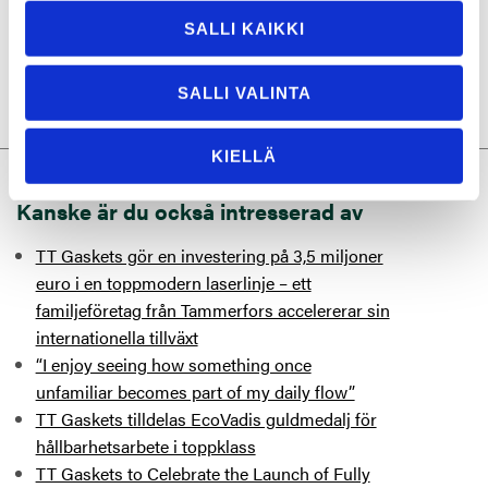
målmedvetet och den gamla tekniken uppdaterades.
Hans uppskattning är att maskinen nu kommer att
SALLI KAIKKI
kunna utnyttjas i flera år, eller till och med årtionden.
SALLI VALINTA
KIELLÄ
Kanske är du också intresserad av
TT Gaskets gör en investering på 3,5 miljoner
euro i en toppmodern laserlinje – ett
familjeföretag från Tammerfors accelererar sin
internationella tillväxt
“I enjoy seeing how something once
unfamiliar becomes part of my daily flow”
TT Gaskets tilldelas EcoVadis guldmedalj för
hållbarhetsarbete i toppklass
TT Gaskets to Celebrate the Launch of Fully